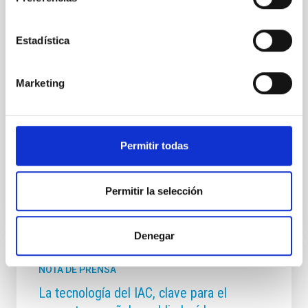
(GTCAO) del Instituto de Astrofísica de Canarias
(IAC), en colaboración con el equipo técnico del Gran
Telescopio Canarias (GTC o Grantecan), ha
Estadística
completado con éxito la integración del instrumento
GRANCAIN en el mayor telescopio óptico e infrarrojo
del mundo. La instalación se ha realizado en la salida
Marketing
de GTCAO, en la plataforma Nasmyth B del
telescopio, un paso clave para iniciar las pruebas de
rendimiento del nuevo sistema de óptica adaptativa.
Se trata del primer instrumento científico que
Permitir todas
Fecha de publicación
04/12/2025 - 13:36:18
Permitir la selección
Denegar
NOTA DE PRENSA
La tecnología del IAC, clave para el