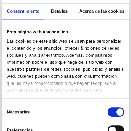
Consentimiento
Detalles
Acerca de las cookies
Esta página web usa cookies
Las cookies de este sitio web se usan para personalizar
el contenido y los anuncios, ofrecer funciones de redes
sociales y analizar el tráfico. Además, compartimos
información sobre el uso que haga del sitio web con
Otras noticias relacionadas
nuestros partners de redes sociales, publicidad y análisis
web, quienes pueden combinarla con otra información
que les haya proporcionado o que hayan recopilado a
NOTA DE PRENSA
partir del uso que haya hecho de sus servicios.
GRANCAIN, el primer instrumento que
utilizará la óptica adaptativa del GTC,
Selección
queda integrado en el telescopio
Necesarias
de
consentimiento
Durante el mes de octubre, el equipo del sistema de
Óptica Adaptativa del Gran Telescopio Canarias
Preferencias