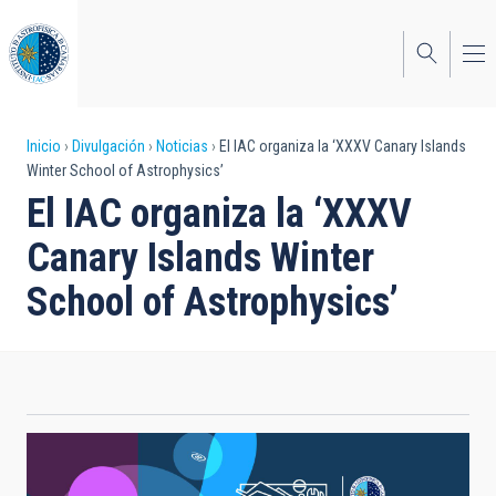
Pasar
al
contenido
principal
Sobrescribir
Inicio
Divulgación
Noticias
El IAC organiza la ‘XXXV Canary Islands
Winter School of Astrophysics’
enlaces
El IAC organiza la ‘XXXV
de
Canary Islands Winter
ayuda
School of Astrophysics’
a
la
navegación