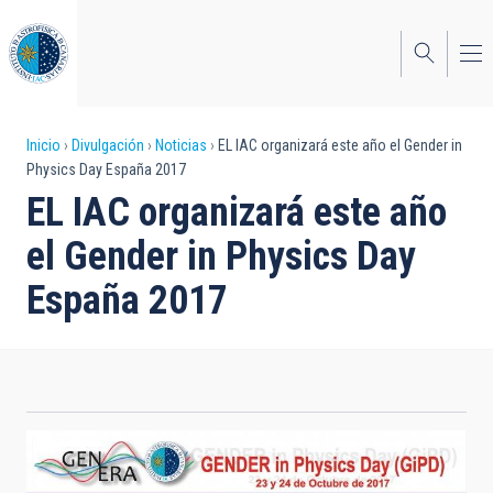
Pasar
al
contenido
principal
Sobrescribir
Inicio
Divulgación
Noticias
EL IAC organizará este año el Gender in
Physics Day España 2017
enlaces
EL IAC organizará este año
de
el Gender in Physics Day
ayuda
España 2017
a
la
navegación