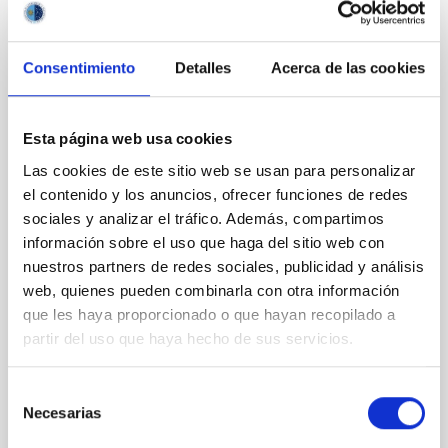
NOTA DE PRENSA
La investigadora del IAC Julia de León,
Consentimiento
Detalles
Acerca de las cookies
Premio Mujeres a Seguir en la categoría
de Ciencia
Esta página web usa cookies
La investigadora del Instituto de Astrofísica de
Las cookies de este sitio web se usan para personalizar
Canarias (IAC) Julia de León, ha sido galardonada
con el prestigioso Premio Mujeres a Seguir (MAS)
el contenido y los anuncios, ofrecer funciones de redes
2025 en la categoría de Ciencia. La distinción
sociales y analizar el tráfico. Además, compartimos
reconoce su excepcional trayectoria, su impacto en la
información sobre el uso que haga del sitio web con
investigación Astrofísica y su papel como referente
nuestros partners de redes sociales, publicidad y análisis
femenino en un sector estratégico. La ceremonia de
web, quienes pueden combinarla con otra información
la XII edición de los Premios Mujeres a Seguir se
que les haya proporcionado o que hayan recopilado a
celebró este 30 de octubre en Madrid, reuniendo a
partir del uso que haya hecho de sus servicios.
personalidades de la política, la ciencia, la cultura y el
deporte para rendir homenaje a mujeres que, con su
talento y compromiso, están
Selección
Necesarias
de
Fecha de publicación
31/10/2025 - 16:09:25
consentimiento