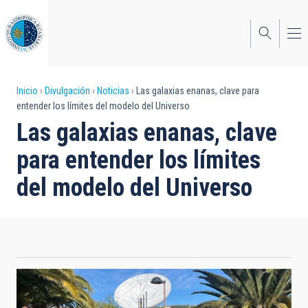
Pasar
al
contenido
principal
Sobrescribir
Inicio
Divulgación
Noticias
Las galaxias enanas, clave para
entender los límites del modelo del Universo
enlaces
Las galaxias enanas, clave
de
para entender los límites
ayuda
del modelo del Universo
a
la
navegación