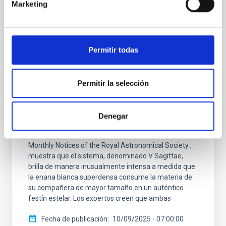
Marketing
NOTA DE PRENSA
El IAC y la ULL participan en el hallazgo de
una inusual “danza estelar” que podría
culminar en una explosión visible desde la
Permitir todas
Tierra
Una estrella enana blanca de nuestra propia Vía
Permitir la selección
Láctea está devorando a su compañera celeste a un
ritmo sin precedentes, según revela un estudio
internacional con participación del Instituto de
Denegar
Astrofísica de Canarias (IAC) y la Universidad de La
Laguna (ULL). La investigación, publicada en la revista
Monthly Notices of the Royal Astronomical Society ,
muestra que el sistema, denominado V Sagittae,
brilla de manera inusualmente intensa a medida que
la enana blanca superdensa consume la materia de
su compañera de mayor tamaño en un auténtico
festín estelar. Los expertos creen que ambas
Fecha de publicación
10/09/2025 - 07:00:00