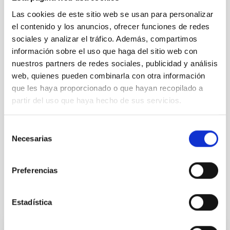
Las cookies de este sitio web se usan para personalizar
Nota de prensa de la Agencia Estatal de
Investigación (AEI):
el contenido y los anuncios, ofrecer funciones de redes
https://www.aei.gob.es/noticias/galaxias-
sociales y analizar el tráfico. Además, compartimos
pequenas-ponen-prueba-modelo-universo
información sobre el uso que haga del sitio web con
Vídeo: Mujeres Increíbles | Arianna Di Cintio -
nuestros partners de redes sociales, publicidad y análisis
Astrofísica Teórica:
web, quienes pueden combinarla con otra información
https://www.youtube.com/watch?v=xOH-ooXmafM
que les haya proporcionado o que hayan recopilado a
partir del uso que haya hecho de sus servicios.
TIPO DE NOTICIA
Selección
NOTA DE PRENSA
Necesarias
de
consentimiento
Preferencias
Otras noticias relacionadas
Estadística