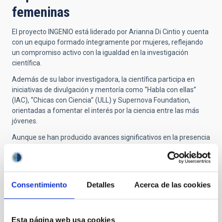
femeninas
El proyecto INGENIO está liderado por Arianna Di Cintio y cuenta
con un equipo formado íntegramente por mujeres, reflejando
un compromiso activo con la igualdad en la investigación
científica.
Además de su labor investigadora, la científica participa en
iniciativas de divulgación y mentoría como “Habla con ellas”
(IAC), “Chicas con Ciencia” (ULL) y Supernova Foundation,
orientadas a fomentar el interés por la ciencia entre las más
jóvenes.
Aunque se han producido avances significativos en la presencia
femenina en estudios de astrofísica, todavía existen retos
importantes en etapas posteriores de la carrera investigadora,
especialmente en lo relativo a estabilidad laboral y conciliación.
Consentimiento
Detalles
Acerca de las cookies
Información de interés adicional
Esta página web usa cookies