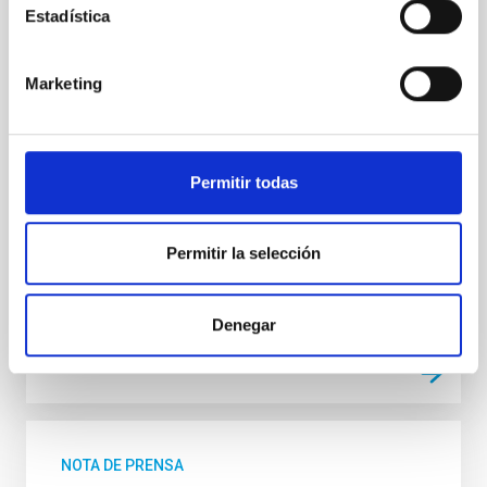
Un equipo científico internacional, en el que participa
Estadística
personal investigador del Instituto de Astrofísica de
canarias (IAC) y del Gran Telescopio Canarias (GTC),
ha observado un cambio drástico en un agujero
Marketing
negro supermasivo. Situado a unos 10.000 millones
de años luz de distancia, el objeto se atenuó hasta
alcanzar aproximadamente una vigésima parte de
su brillo anterior en tan solo dos décadas, un intervalo
Permitir todas
extraordinariamente corto a escala cósmica. El
descubrimiento se realizó en el marco de un
proyecto de observación colaborativo que integra el
Permitir la selección
telescopio Subaru de Japón y el GTC del
Fecha de publicación
25/03/2026 - 09:00:00
Denegar
NOTA DE PRENSA