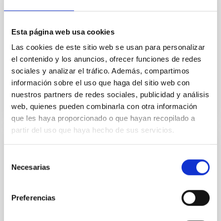
pensaba. El asteroide es el objetivo para 2031 de la
misión ampliada Hayabusa2 de Japón. Las nuevas
observaciones ofrecen información clave para las
Esta página web usa cookies
operaciones de la misión en el asteroide. “Hemos
descubierto que la realidad del objeto es
Las cookies de este sitio web se usan para personalizar
completamente diferente de lo que se había descrito
el contenido y los anuncios, ofrecer funciones de redes
sociales y analizar el tráfico. Además, compartimos
Fecha de publicación
18/09/2025 - 14:34:42
información sobre el uso que haga del sitio web con
nuestros partners de redes sociales, publicidad y análisis
web, quienes pueden combinarla con otra información
que les haya proporcionado o que hayan recopilado a
partir del uso que haya hecho de sus servicios.
NOTA DE PRENSA
Selección
El IAC y el Gran Telescopio Canarias
Necesarias
de
participan en el hallazgo de un agujero
consentimiento
negro supermasivo que pierde brillo de
Preferencias
forma extraordinariamente rápida