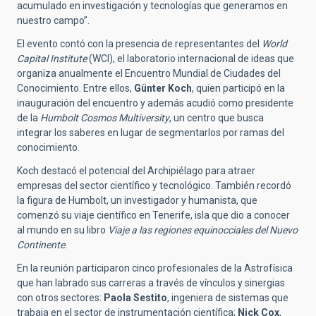
acumulado en investigación y tecnologías que generamos en
nuestro campo”.
El evento contó con la presencia de representantes del
World
Capital Institute
(WCI), el laboratorio internacional de ideas que
organiza anualmente el Encuentro Mundial de Ciudades del
Conocimiento. Entre ellos,
Günter Koch
, quien participó en la
inauguración del encuentro y además acudió como presidente
de la
Humbolt Cosmos Multiversity
, un centro que busca
integrar los saberes en lugar de segmentarlos por ramas del
conocimiento.
Koch destacó el potencial del Archipiélago para atraer
empresas del sector científico y tecnológico. También recordó
la figura de Humbolt, un investigador y humanista, que
comenzó su viaje científico en Tenerife, isla que dio a conocer
al mundo en su libro
Viaje a las regiones equinocciales del Nuevo
Continente
.
En la reunión participaron cinco profesionales de la Astrofísica
que han labrado sus carreras a través de vínculos y sinergias
con otros sectores:
Paola Sestito
, ingeniera de sistemas que
trabaja en el sector de instrumentación científica;
Nick Cox
,