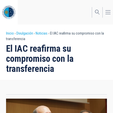
Pasar
al
contenido
principal
Sobrescribir
Inicio
Divulgación
Noticias
El IAC reafirma su compromiso con la
transferencia
enlaces
El IAC reafirma su
de
compromiso con la
ayuda
transferencia
a
la
navegación