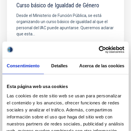
Curso básico de Igualdad de Género
Desde el Ministerio de Función Pública, se está
organizando un curso básico de igualdad al que el
personal del IAC puede apuntarse. Queremos aclarar
que esta...
Consentimiento
Detalles
Acerca de las cookies
NOTICIA
Esta página web usa cookies
DALI supera el Preliminary Design Review
Las cookies de este sitio web se usan para personalizar
y avanza en la búsqueda de materia oscura
el contenido y los anuncios, ofrecer funciones de redes
sociales y analizar el tráfico. Además, compartimos
El experimento DALI , liderado por el investigador del
información sobre el uso que haga del sitio web con
Instituto de Astrofísica de Canarias (IAC) Javier de
nuestros partners de redes sociales, publicidad y análisis
Miguel, ha superado con éxito el Preliminary Design...
web, quienes pueden combinarla con otra información