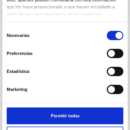
que les haya proporcionado o que hayan recopilado a
partir del uso que haya hecho de sus servicios.
Selección
Necesarias
de
consentimiento
NOTICIA
Preferencias
El IAC lleva su tecnología espacial al
Space Symposium 2026 y firma un
acuerdo de colaboración con el LASP de la
Estadística
Universidad de Colorado
Marketing
El Instituto de Astrofísica de Canarias participa en la
41ª edición del principal foro espacial internacional,
celebrado en Colorado Springs del 13 al 16 de...
Permitir todas