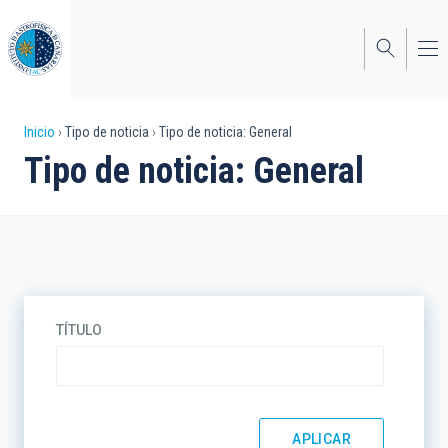
Pasar
al
contenido
principal
Sobrescribir
Inicio
Tipo de noticia
Tipo de noticia: General
Tipo de noticia: General
enlaces
de
ayuda
a
la
TÍTULO
navegación