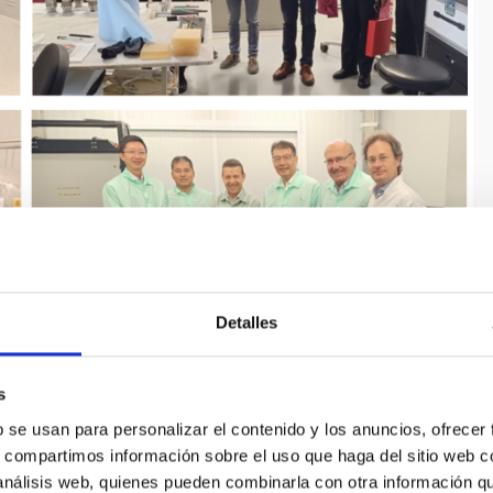
Detalles
ciones del IAC. Crédito: Raquel Conde
s
b se usan para personalizar el contenido y los anuncios, ofrecer
ollo de tecnologías ópticas espaciales en China. Su
s, compartimos información sobre el uso que haga del sitio web 
cámaras de alta resolución para satélites de observación
 análisis web, quienes pueden combinarla con otra información q
 de sistemas ópticos de gran apertura y larga distancia focal