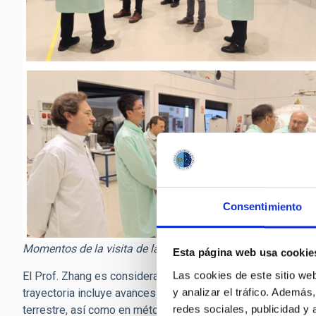
Consentimiento
Momentos de la visita de la delegación CIOMP a las instala
Esta página web usa cookie
Las cookies de este sitio we
El Prof. Zhang es considerado una figura clave en el desarr
y analizar el tráfico. Ademá
trayectoria incluye avances fundamentales en el diseño de 
redes sociales, publicidad y
terrestre, así como en métodos de fabricación y ensamblaje