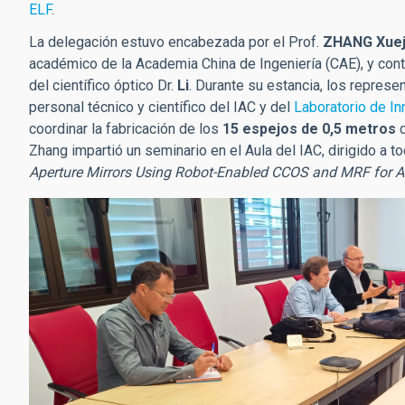
ELF
.
La delegación estuvo encabezada por el Prof.
ZHANG Xue
académico de la Academia China de Ingeniería (CAE), y contó
del científico óptico
Dr.
Li
. Durante su estancia, los repres
personal técnico y científico del IAC y del
Laboratorio de I
coordinar la fabricación de los
15 espejos de 0,5 metros
q
Zhang impartió un seminario en el Aula del IAC, dirigido a to
Aperture Mirrors Using Robot-Enabled CCOS and MRF for A