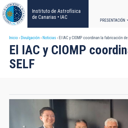
Pasar
al
Instituto de Astrofísica
contenido
de Canarias • IAC
PRESENTACIÓN
principal
Navega
Sobrescribir
Inicio
Divulgación
Noticias
El IAC y CIOMP coordinan la fabricación de
principa
El IAC y CIOMP coordina
enlaces
SELF
de
ayuda
a
la
navegación