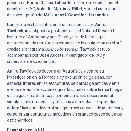
proyectos,
Emma Garcia Taboadela
, fueron recibidos por el
director del IAC,
Valentín Martínez Pillet
, y por el coordinador
de investigación del IAC,
Jonay I. González Hernández
.
Durante la visita mantuvieron un encuentro con
Amira
Tawfeek
, investigadora postdoctoral del National Research
Institute of Astronomy and Geophysics de Egipto, que
actualmente desarrolla una estancia de investigación en el IAC
gracias al programa
Science by Women
. Tawfeek estuvo
acompañada por
José Acosta
, investigador del IAC y
supervisor de su estancia.
Amira Tawfeek es doctora en Astrofísica y centra su
investigación en la formación y evolución de galaxias, con
especial interés en las estructuras de barras galácticas y en el
efecto de las interacciones gravitacionales sobre la morfología
de las galaxias. Su trabajo combina análisis observacional,
simulaciones numéricas y técnicas avanzadas de aprendizaje
automático para desarrollar algoritmos capaces de identificar y
caracterizar estructuras galácticas en grandes bases de datos
astronómicas.
Encuentro en la ULL