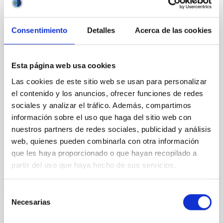
El curso, impartido por Hannah Thiel, investigadora
del Vigo Quantum Communication Center, reunió al
personal del Instituto en torno a los fundamentos,
Consentimiento
Detalles
Acerca de las cookies
aplicaciones y retos tecnológicos de las
comunicaciones cuánticas y la distribución cuántica
de claves. El Instituto de Astrofísica de Canarias (IAC)
Esta página web usa cookies
celebró los días 28 y 29 de julio un curso
Las cookies de este sitio web se usan para personalizar
especializado en comunicaciones cuánticas,
organizado a invitación del Laboratorio de
el contenido y los anuncios, ofrecer funciones de redes
Comunicaciones Ópticas en Espacio Libre del
sociales y analizar el tráfico. Además, compartimos
proyecto CELESTE. La formación, impartida por la
información sobre el uso que haga del sitio web con
investigadora Hannah Thiel, del Vigo Quantum
nuestros partners de redes sociales, publicidad y análisis
Communication Center de la
web, quienes pueden combinarla con otra información
que les haya proporcionado o que hayan recopilado a
Fecha de publicación
30/07/2026 - 15:01:01
partir del uso que haya hecho de sus servicios.
Selección
Necesarias
de
consentimiento