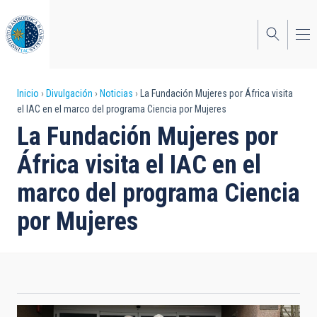
Pasar
al
contenido
principal
Sobrescribir
Inicio
Divulgación
Noticias
La Fundación Mujeres por África visita
el IAC en el marco del programa Ciencia por Mujeres
enlaces
La Fundación Mujeres por
de
África visita el IAC en el
ayuda
marco del programa Ciencia
a
por Mujeres
la
navegación