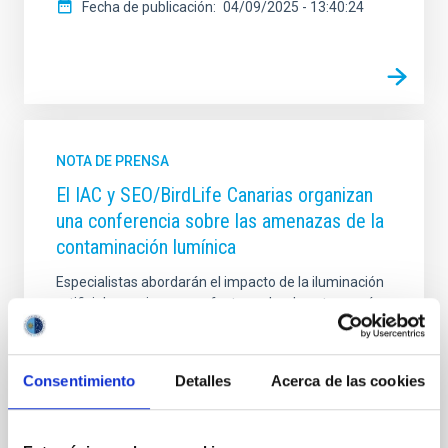
Fecha de publicación
04/09/2025 - 13:40:24
NOTA DE PRENSA
El IAC y SEO/BirdLife Canarias organizan
una conferencia sobre las amenazas de la
contaminación lumínica
Especialistas abordarán el impacto de la iluminación
artificial excesiva y sus efectos sobre la astronomía,
la salud humana y la biodiversidad El Instituto de
Astrofísica de Canarias (IAC) y SEO/BirdLife Canarias
celebran la conferencia " Contaminación Lumínica:
Consentimiento
Detalles
Acerca de las cookies
Una Amenaza Silenciosa", una jornada clave para la
protección del medio ambiente y el patrimonio
científico del archipiélago. La ponencia estará a cargo