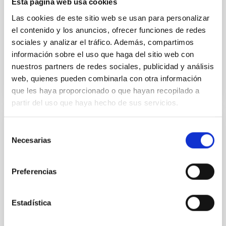
de Federico de la Paz, técnico de la Oficina Técnica
Esta página web usa cookies
de Protección del Cielo (OTPC) del IAC, y Yarci
Las cookies de este sitio web se usan para personalizar
Acosta, delegado de Seo/Birdlife en Canarias,
el contenido y los anuncios, ofrecer funciones de redes
quienes desgranarán los graves
sociales y analizar el tráfico. Además, compartimos
Fecha de publicación
07/11/2025 - 11:18:55
información sobre el uso que haga del sitio web con
nuestros partners de redes sociales, publicidad y análisis
web, quienes pueden combinarla con otra información
que les haya proporcionado o que hayan recopilado a
partir del uso que haya hecho de sus servicios.
Selección
NOTA DE PRENSA
Necesarias
de
El IAC y la ULL participan en un estudio
consentimiento
con ALMA sin precedentes que desvela la
Preferencias
etapa de la "adolescencia" en nuevos
mundos
Estadística
Un equipo internacional de astr ónomos, con
participación de la Universidad de La Laguna (ULL) y