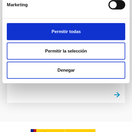
del Instituto de Astrofísica de Canarias (IAC), ha
Marketing
captado por primera vez los detall es de los sistemas
planetarios en una é poca que estuvo rodeada de
misterio durante mucho tiempo. El estudio,
denominado ALMA survey to Resolve exoKuiper belt
Substructures (ARKS), se basa en una serie de 10
Permitir todas
artículos que se publican a la vez en la revista
Astronomy and Astrophysics y ha sido realizado con
el Atacama Large Millimeter/submillimeter Array
Permitir la selección
(ALMA). Gracias a este trabajo se han obtenido las im
á
Denegar
Fecha de publicación
20/01/2026 - 18:24:29