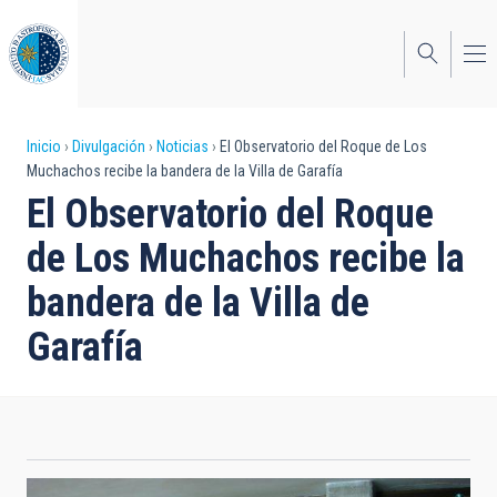
Pasar
al
contenido
principal
Sobrescribir
Inicio
Divulgación
Noticias
El Observatorio del Roque de Los
Muchachos recibe la bandera de la Villa de Garafía
enlaces
El Observatorio del Roque
de
de Los Muchachos recibe la
ayuda
bandera de la Villa de
a
Garafía
la
navegación