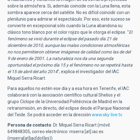
sobre la atmósfera. Si, además coincide con la Luna llena, esta
sombra aparece cerca del satélite. No es difícil coincidir con un
plenilunio para admirar el espectáculo. Por eso, este suceso se
convierte en excepcional sólo cuando la Luna abandona su
clásico tono blanco por el color rojizo que le otorga el eclipse. “
El
fenómeno se vivió durante el eclipse del pasado día 21 de
diciembre de 2010, aunque las malas condiciones atmosféricas
no nos permitieron obtener imágenes de calidad como las de del
9 de enero de 2001. La naturaleza nos da una segunda
oportunidad el próximo día 15 y el fenómeno no se repetirá hasta
el 15 de abril del año 2014
”, explica el investigador del IAC
Miquel Serra Ricart.
Para aquellos no estén ese día y a esa hora en Tenerife, el IAC
colaborará con la asociación científico cultural Shelios y el
grupo Cíclope de la Universidad Politécnica de Madrid en la
retransmisión, en directo, del eclipse desde el Parque Nacional
del Teide. Se podrá acceder en la dirección
www.sky-live.tv
.
Persona de contacto
: Dr. Miquel Serra Ricart (móvil:
649848305, correo electrónico:
mserra
[at]
iac.es
(mserra[at]iac[dot]es)
)