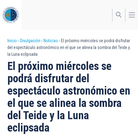
Pasar
al
contenido
principal
Sobrescribir
Inicio
Divulgación
Noticias
El próximo miércoles se podrá disfrutar
del espectáculo astronómico en el que se alinea la sombra del Teide y
enlaces
la Luna eclipsada
de
El próximo miércoles se
ayuda
podrá disfrutar del
a
espectáculo astronómico en
la
el que se alinea la sombra
navegación
del Teide y la Luna
eclipsada