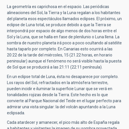
La geometría es caprichosa en el espacio. Las periódicas
alineaciones del Sol, la Tierra y la Luna regalan a los habitantes
del planeta esos espectáculos llamados eclipses. El próximo, un
eclipse de Luna total, se produce debido a que la Tierra se
interpondrá por espacio de algo menos de dos horas entre el
Sol y la Luna, que se halla en fase de plenilunio o Luna llena. La
sombra de nuestro planeta irá poco a poco ocultando al satélite
hasta taparlo por completo. En Canarias esto ocurrirá a las
20:22 de la tarde del miércoles, 15 (21.22 horas, en horario
peninsular) aunque el fenómeno no será visible hasta la puesta
de Sol que se producirá a las 21:11 (22:11 península).
En un eclipse total de Luna, ésta no desaparece por completo.
Los rayos del Sol, refractados en la atmósfera terrestre,
pueden incidir e iluminar la superficie Lunar que se verá en
tonalidades rojizas desde la Tierra. Este hecho es lo que
convierte al Parque Nacional del Teide en el lugar perfecto para
admirar una vista singular: la del volcán apuntando a la Luna
eclipsada.
Cada atardecer y amanecer, el pico más alto de España regala
a habitantes y visitantes la imagen de su sombra proyectada