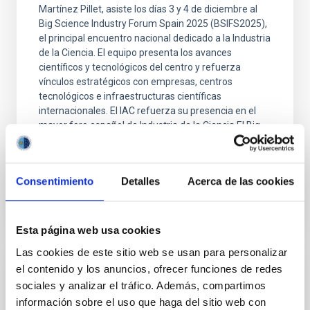
Martínez Pillet, asiste los días 3 y 4 de diciembre al
Big Science Industry Forum Spain 2025 (BSIFS2025),
el principal encuentro nacional dedicado a la Industria
de la Ciencia. El equipo presenta los avances
científicos y tecnológicos del centro y refuerza
vínculos estratégicos con empresas, centros
tecnológicos e infraestructuras científicas
internacionales. El IAC refuerza su presencia en el
mayor foro español de Industria de la Ciencia El Big
Science Industry Forum Spain 2025, organizado por
Fecha de publicación
04/12/2025 - 12:48:01
Consentimiento
Detalles
Acerca de las cookies
Esta página web usa cookies
Las cookies de este sitio web se usan para personalizar
el contenido y los anuncios, ofrecer funciones de redes
NOTA DE PRENSA
sociales y analizar el tráfico. Además, compartimos
El Instituto de Astrofísica de Canarias
información sobre el uso que haga del sitio web con