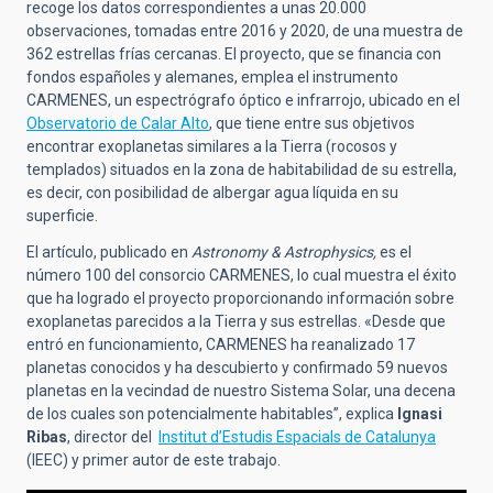
recoge los datos correspondientes a unas 20.000
observaciones, tomadas entre 2016 y 2020, de una muestra de
362 estrellas frías cercanas. El proyecto, que se financia con
fondos españoles y alemanes, emplea el instrumento
CARMENES, un espectrógrafo óptico e infrarrojo, ubicado en el
Observatorio de Calar Alto
, que tiene entre sus objetivos
encontrar exoplanetas similares a la Tierra (rocosos y
templados) situados en la zona de habitabilidad de su estrella,
es decir, con posibilidad de albergar agua líquida en su
superficie.
El artículo, publicado en
Astronomy & Astrophysics,
es el
número 100 del consorcio CARMENES, lo cual muestra el éxito
que ha logrado el proyecto proporcionando información sobre
exoplanetas parecidos a la Tierra y sus estrellas.
«
Desde que
entró en
funcionamiento, CARMENES ha reanalizado 17
planetas conocidos y ha descubierto y confirmado 59 nuevos
planetas en la vecindad de nuestro Sistema Solar, una decena
de los cuales son potencialmente habitables”, explica
Ignasi
Ribas
, director del
Institut d’Estudis Espacials de Catalunya
(IEEC) y primer autor de este trabajo.