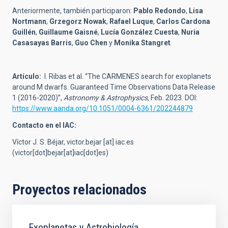
Anteriormente, también participaron:
Pablo Redondo
,
Lisa
Nortmann
,
Grzegorz Nowak
,
Rafael Luque
,
Carlos Cardona
Guillén
,
Guillaume Gaisné
,
Lucía González Cuesta
,
Nuria
Casasayas Barris
,
Guo Chen
y
Monika Stangret
.
Artículo:
I. Ribas et al. “The CARMENES search for exoplanets
around M dwarfs. Guaranteed Time Observations Data Release
1 (2016-2020)”,
Astronomy & Astrophysics,
Feb. 2023. DOI:
https://www.aanda.org/10.1051/0004-6361/202244879
Contacto en el IAC:
Víctor J. S. Béjar,
victor.bejar
[at]
iac.es
(victor[dot]bejar[at]iac[dot]es)
Proyectos relacionados
Exoplanetas y Astrobiología