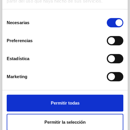
partir del uso que haya hecho de sus servicios.
Selección
Necesarias
de
consentimiento
Preferencias
NOTA DE PRENSA
El instrumento CARMENES descubre su
primer exoplaneta
Estadística
Científicos del IAC participan en el descubrimiento de
un exoplaneta con masa ligeramente superior a
Marketing
Neptuno, que orbita una estrella muy cercana a
nuestro Sol. A pesar de situarse en la denominada
zona habitable, probablemente carece de superficie
sólida y no se espera que exista agua en forma
Permitir todas
líquida.
Fecha de publicación
18/12/2017
Permitir la selección