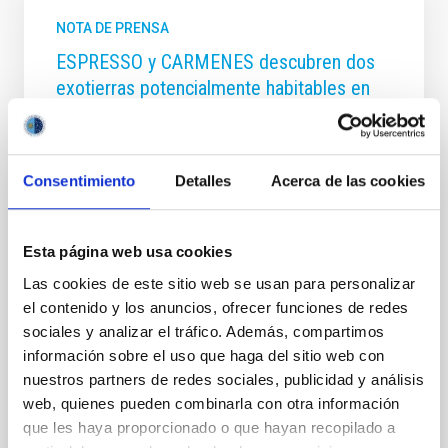
NOTA DE PRENSA
ESPRESSO y CARMENES descubren dos
exotierras potencialmente habitables en
una estrella cercana al Sol
Un equipo científico internacional, liderado por
personal investigador del Instituto de Astrofísica de
Consentimiento
Detalles
Acerca de las cookies
Canarias (IAC), ha descubierto la presencia de dos
planetas de masa terrestre en órbita a la estrella GJ
1002, una enana roja cercana al Sistema Solar.
Esta página web usa cookies
Ambos planetas se encuentran en la zona de
habitabilidad de la estrella. “La naturaleza parece
Las cookies de este sitio web se usan para personalizar
empeñada en demostrarnos que los planetas
el contenido y los anuncios, ofrecer funciones de redes
terrestres son muy habituales. Con estos dos, ya
sociales y analizar el tráfico. Además, compartimos
conocemos 7 en sistemas planetarios muy cercanos
información sobre el uso que haga del sitio web con
al Sol”, explica Alejandro Suárez Mascareño,
nuestros partners de redes sociales, publicidad y análisis
investigador del IAC y autor principal del estudio
aceptado
web, quienes pueden combinarla con otra información
que les haya proporcionado o que hayan recopilado a
Fecha de publicación
15/12/2022 - 10:00