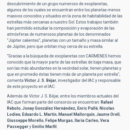
descubrimiento de un grupo numeroso de exoplanetas,
algunos de los cuales se encuentran entre los planetas menos
masivos conocidos y situados en la zona de habitabilidad de las
estrellas más cercanas a nuestro Sol. Estos trabajos también
han permitido estudiar la composición y evaporación de las
atmósferas de numerosos planetas de los denominados
“Júpiter calientes”, planetas con un tamaño y masa similar al
de Júpiter, pero que orbitan muy cerca de su estrella.
“Gracias a la búsqueda de exoplanetas con CARMENES hemos
conocido que la mayor parte de las estrellas de baja masa, que
son las más abundantes en la vecindad solar, tienen planetas y
que en promedio éstas tienen más de un planeta por estrella”,
comenta
Víctor J. S. Béjar
, investigador del IAC y responsable
de este proyecto en el IAC.
Además de Víctor J. S. Béjar, entre los miembros actuales del
IAC que forman parte del consorcio se encuentran:
Rafael
Rebolo
,
Jonay González Hernández, Enric Pallé
,
Nicolas
Lodieu
,
Eduardo L. Martín
,
Manuel Mallorquín
,
Jaume Orell
,
Giusseppe Morello
,
Felipe Murgas
,
Ilaria Carleo
,
Vera
Passegger
y
Emilio Marfil
.