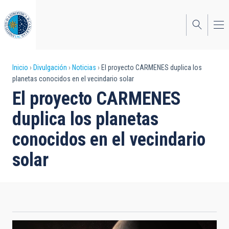
Pasar
al
contenido
principal
Sobrescribir
Inicio
Divulgación
Noticias
El proyecto CARMENES duplica los
planetas conocidos en el vecindario solar
enlaces
El proyecto CARMENES
de
duplica los planetas
ayuda
conocidos en el vecindario
a
solar
la
navegación