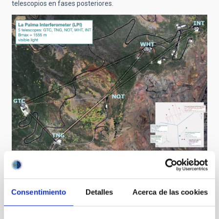
telescopios en fases posteriores.
Un desafío tecnológico
Gracias a los avances de los
sensores SPAD
de lectura
ultrarrápida y a la red de telescopios ópticos en el Observatorio
Consentimiento
Detalles
Acerca de las cookies
del Roque de los Muchachos, el proyecto LPI permitirá
correlacionar señales en tiempos extremadamente cortos.
Esto mejorará la sensibilidad de las observaciones y alcanzará