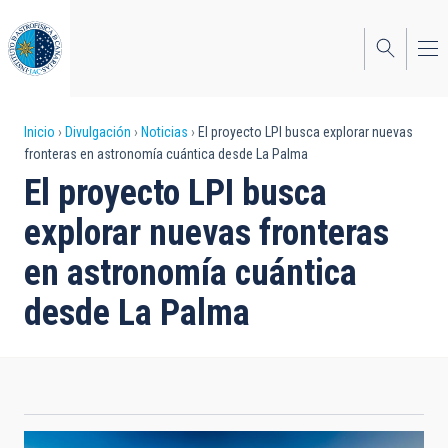
Pasar
al
contenido
principal
Sobrescribir
Inicio
Divulgación
Noticias
El proyecto LPI busca explorar nuevas
fronteras en astronomía cuántica desde La Palma
enlaces
El proyecto LPI busca
de
explorar nuevas fronteras
ayuda
en astronomía cuántica
a
desde La Palma
la
navegación