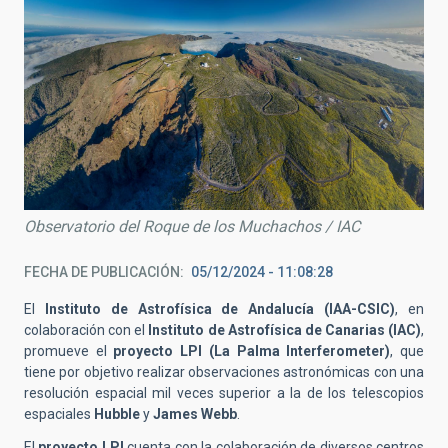
Observatorio del Roque de los Muchachos / IAC
FECHA DE PUBLICACIÓN
05/12/2024 - 11:08:28
El
Instituto de Astrofísica de Andalucía (IAA-CSIC)
, en
colaboración con el
Instituto de Astrofísica de Canarias (IAC)
,
promueve el
proyecto LPI (La Palma Interferometer)
, que
tiene por objetivo realizar observaciones astronómicas con una
resolución espacial mil veces superior a la de los telescopios
espaciales
Hubble
y
James Webb
.
El
proyecto LPI
cuenta con la colaboración de diversos centros