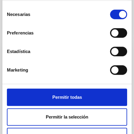
Fecha de publicación
20/05/2026 - 14:09:54
Selección
Necesarias
de
consentimiento
Preferencias
Estadística
NOTA DE PRENSA
El IAC abre las puertas del Observatorio
del Teide a la ciudadanía el fin de semana
Marketing
del 20 y 21 de junio
PLAZAS AGOTADAS El Instituto de Astrofísica de
Canarias (IAC) invita un año más a la ciudadanía a
Permitir todas
visitar las instalaciones del Observatorio del Teide
(Izaña, Tenerife) durante el fin de semana del
sábado 20 y el domingo 21 de junio, coincidiendo con
Permitir la selección
la semana del solsticio de verano. Esta iniciativa
gratuita de divulgación científica está organizada por
la propia Administración del Observatorio del Teide