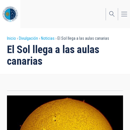
Pasar
al
contenido
principal
Sobrescribir
Inicio
Divulgación
Noticias
El Sol llega a las aulas canarias
El Sol llega a las aulas
enlaces
canarias
de
ayuda
a
la
navegación