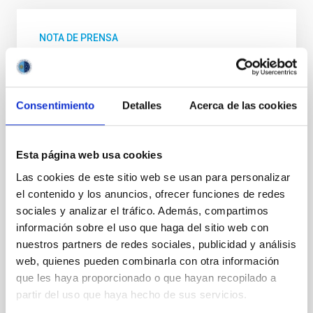
NOTA DE PRENSA
Los primeros resultados del proyecto
BEARD explican la supervivencia de
nuestra galaxia
Consentimiento
Detalles
Acerca de las cookies
El proyecto internacional BEARD, liderado desde el
Instituto de Astrofísica de Canarias (IAC) y la
Universidad de La Laguna (ULL), ha usado datos de
Esta página web usa cookies
varios telescopios del Observatorio del Roque de los
Las cookies de este sitio web se usan para personalizar
Muchachos y simulaciones por ordenador para
el contenido y los anuncios, ofrecer funciones de redes
explicar cómo galaxias análogas a la Vía Láctea han
sociales y analizar el tráfico. Además, compartimos
conseguido superar las etapas más violentas de la
historia del Universo. El modelo actual de evolución
información sobre el uso que haga del sitio web con
del Universo predice una época dominada por
nuestros partners de redes sociales, publicidad y análisis
fusiones mayores de galaxias hace unos diez mil
web, quienes pueden combinarla con otra información
millones de años. “Se trata de interacciones
que les haya proporcionado o que hayan recopilado a
violentas, durante las cuales es previsible que
partir del uso que haya hecho de sus servicios.
estructuras