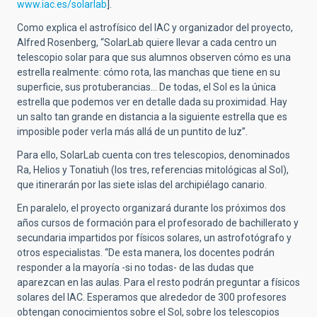
www.iac.es/solarlab
].
Como explica el astrofísico del IAC y organizador del proyecto,
Alfred Rosenberg, “SolarLab quiere llevar a cada centro un
telescopio solar para que sus alumnos observen cómo es una
estrella realmente: cómo rota, las manchas que tiene en su
superficie, sus protuberancias… De todas, el Sol es la única
estrella que podemos ver en detalle dada su proximidad. Hay
un salto tan grande en distancia a la siguiente estrella que es
imposible poder verla más allá de un puntito de luz”.
Para ello, SolarLab cuenta con tres telescopios, denominados
Ra, Helios y Tonatiuh (los tres, referencias mitológicas al Sol),
que itinerarán por las siete islas del archipiélago canario.
En paralelo, el proyecto organizará durante los próximos dos
años cursos de formación para el profesorado de bachillerato y
secundaria impartidos por físicos solares, un astrofotógrafo y
otros especialistas. “De esta manera, los docentes podrán
responder a la mayoría -si no todas- de las dudas que
aparezcan en las aulas. Para el resto podrán preguntar a físicos
solares del IAC. Esperamos que alrededor de 300 profesores
obtengan conocimientos sobre el Sol, sobre los telescopios