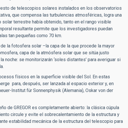
 resto de telescopios solares instalados en los observatorios
ativa, que compensa las turbulencias atmosféricas, logra una
solar terrestre había obtenido, tanto en el rango visible
temporal resultante permite que los investigadores puedan
scalas tan pequeñas como 70 km.
de la fotosfera solar –la capa de la que procede la mayor
cromosfera, capa de la atmósfera solar que se sitúa justo
la noche: se monitorizarán ‘soles distantes’ para averiguar si
a.
cesos físicos en la superficie visible del Sol. En estas
rge para, después, ser lanzada al espacio exterior y, en
enheuer-Institut für Sonnenphysik (Alemania), Oskar von der
diseño de GREGOR es completamente abierto: la clásica cúpula
iento circule y evite el sobrecalentamiento de la estructura y
ante estabilidad mecánica de la estructura del telescopio para