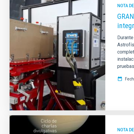
NOTA D
GRANC
integ
Durante
Astrofís
complet
instalac
pruebas
Fech
NOTA D