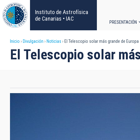
Pasar
al
Instituto de Astrofísica
contenido
de Canarias • IAC
PRESENTACIÓN
principal
Navega
Sobrescribir
Inicio
Divulgación
Noticias
El Telescopio solar más grande de Europa s
principa
El Telescopio solar más
enlaces
de
ayuda
a
la
navegación