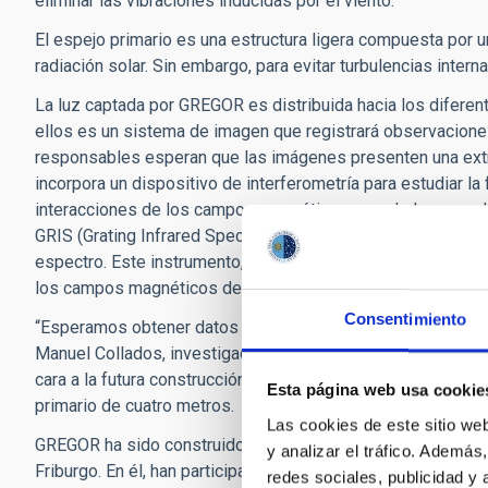
eliminar las vibraciones inducidas por el viento.
El espejo primario es una estructura ligera compuesta por u
radiación solar. Sin embargo, para evitar turbulencias intern
La luz captada por GREGOR es distribuida hacia los diferent
ellos es un sistema de imagen que registrará observaciones
responsables esperan que las imágenes presenten una extra
incorpora un dispositivo de interferometría para estudiar la
interacciones de los campos magnéticos con el plasma sola
GRIS (Grating Infrared Spectrograph), un espectrógrafo que e
espectro. Este instrumento, que ha sido diseñado y desarro
los campos magnéticos del Sol.
Consentimiento
“Esperamos obtener datos de una calidad superior a la de lo
Manuel Collados, investigador principal del instrumento G
cara a la futura construcción del Telescopio Solar Europeo 
Esta página web usa cookie
primario de cuatro metros.
Las cookies de este sitio we
GREGOR ha sido construido por un consorcio alemán bajo el
y analizar el tráfico. Ademá
Friburgo. En él, han participado el Leibniz-Institut für Astr
redes sociales, publicidad y