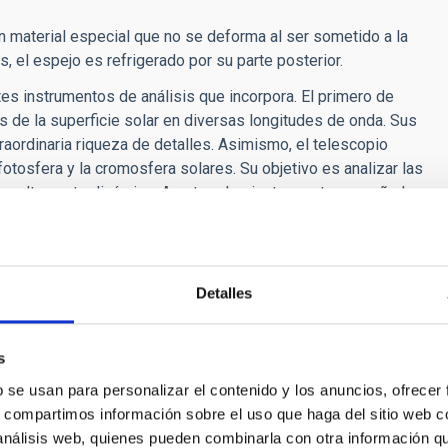
n material especial que no se deforma al ser sometido a la
as, el espejo es refrigerado por su parte posterior.
es instrumentos de análisis que incorpora. El primero de
 de la superficie solar en diversas longitudes de onda. Sus
ordinaria riqueza de detalles. Asimismo, el telescopio
 fotosfera y la cromosfera solares. Su objetivo es analizar las
r, altamente dinámico. A estos dos instrumentos, se añade
studiará la atmósfera solar en la parte infrarroja del
llado en el IAC, será capaz de generar mapas detallados de
Detalles
s telescopios espaciales”, explica el investigador del IAC
RIS. A su juicio, GREGOR es además un “banco de pruebas” de
(EST, en su acrónimo inglés) que contará con un espejo
s
b se usan para personalizar el contenido y los anuncios, ofrecer
 liderazgo del Kiepenheuer-Institut für Sonnenphysik en
s, compartimos información sobre el uso que haga del sitio web 
ophysik Potsdam, el Max-Planck-Institut für
 análisis web, quienes pueden combinarla con otra información q