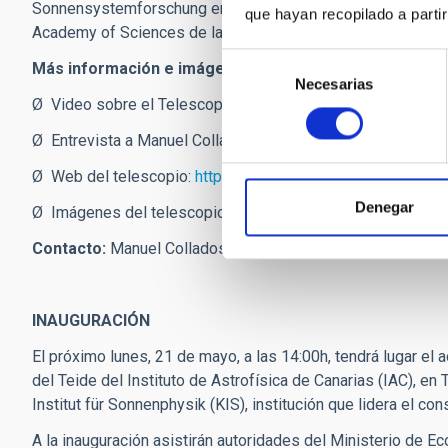
Sonnensystemforschung en Katlenburg/Lindau, el Institut für
que hayan recopilado a parti
Academy of Sciences de la República Checa y el Instituto d
Selección
Más información e imágenes:
Necesarias
de
Ø Video sobre el Telescopio GREGOR:
http://youtu.be/O
consentimiento
Ø Entrevista a Manuel Collados Vera:
http://youtu.be/lBRL
Ø Web del telescopio:
http://www.kis.uni-freiburg.de/ind
Denegar
Ø Imágenes del telescopio:
http://www.kis.uni-freiburg.d
Contacto:
Manuel Collados Vera, investigador del IAC.
mcv
INAUGURACIÓN
El próximo lunes, 21 de mayo, a las 14:00h, tendrá lugar el
del Teide del Instituto de Astrofísica de Canarias (IAC), en
Institut für Sonnenphysik (KIS), institución que lidera el co
A la inauguración asistirán autoridades del Ministerio de 