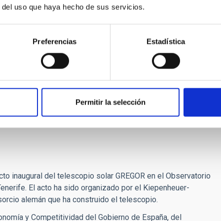
 Astrophysik Göttingen, el Astronomical Institute of the
r del uso que haya hecho de sus servicios.
e Astrofísica de Canarias.
Preferencias
Estadística
LVJD-MUq2Q
Sj7i96M
ex.php?id=163&L=1
Permitir la selección
e/index.php?id=168&L=1
[at]
iac.es
(mcv[at]iac[dot]es)
, 922 605 317.
 acto inaugural del telescopio solar GREGOR en el Observatorio
 Tenerife. El acto ha sido organizado por el Kiepenheuer-
nsorcio alemán que ha construido el telescopio.
Economía y Competitividad del Gobierno de España, del