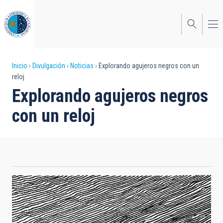
Pasar
al
contenido
principal
Sobrescribir
Inicio
Divulgación
Noticias
Explorando agujeros negros con un
reloj
enlaces
Explorando agujeros negros
de
con un reloj
ayuda
a
la
navegación