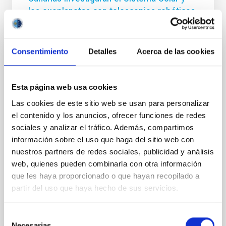
los exoplanetas con telescopios robóticos
profesionales
El Instituto de Astrofísica de Canarias (IAC) y el Área
Consentimiento
Detalles
Acerca de las cookies
STEAM para el Fomento de las Vocaciones
Científicas y la Creatividad de la Consejería de
Educación, Formación Profesional, Actividad Física y
Deportes del Gobierno de Canarias anuncian el
Esta página web usa cookies
lanzamiento de un ambicioso proyecto de innovación
Las cookies de este sitio web se usan para personalizar
educativa, Ciencia con PETeR: Investigando el
el contenido y los anuncios, ofrecer funciones de redes
Sistema Solar y los exoplanetas con telescopios
robóticos. Esta iniciativa, dirigida a centros de
sociales y analizar el tráfico. Además, compartimos
Educación Secundaria Obligatoria y Bachillerato del
información sobre el uso que haga del sitio web con
archipiélago, convertirá a las aulas canarias en
nuestros partners de redes sociales, publicidad y análisis
auténticos centros de investigación astronómica
web, quienes pueden combinarla con otra información
durante el
que les haya proporcionado o que hayan recopilado a
partir del uso que haya hecho de sus servicios.
Fecha de publicación
17/12/2025 - 11:50:24
Selección
Necesarias