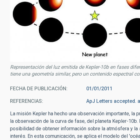
Representación del luz emitida de Kepler-10b en fases difer
tiene una geometría similar, pero un contenido espectral com
FECHA DE PUBLICACIÓN
01/01/2011
REFERENCIAS
ApJ Letters accepted. 
La misión Kepler ha hecho una observación importante, la p
la observación de la curva de fase, del planeta Kepler-10b.
posibilidad de obtener información sobre la atmósfera y la
interés. En esta comunicación, se aplica el modelo del 'océa