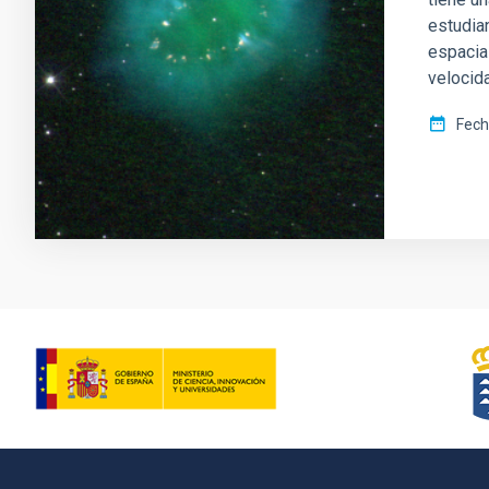
estudia
espacia
velocida
Fech