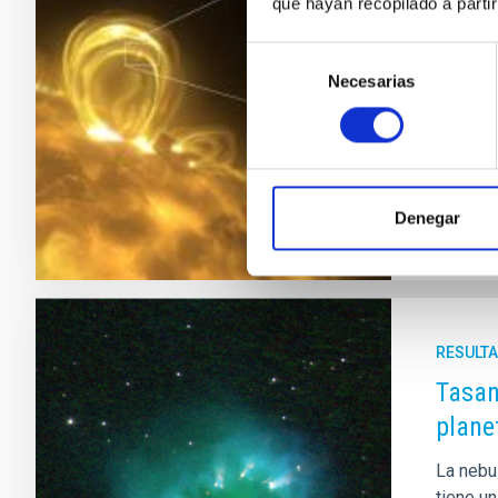
que hayan recopilado a parti
Laguna 
chorro 
Selección
recient
Necesarias
de
manteni
consentimiento
décadas
Fech
Denegar
RESULTA
Tasan
plane
La nebul
tiene u