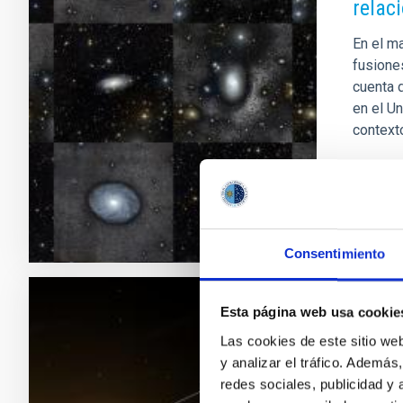
relac
En el m
fusione
cuenta 
en el U
contexto
Fech
Consentimiento
Esta página web usa cookie
RESULTA
Las cookies de este sitio we
Un nu
y analizar el tráfico. Ademá
redes sociales, publicidad y
Un equip