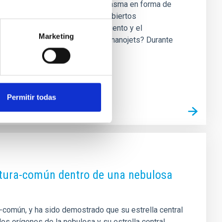
de las diminutas eyecciones de plasma en forma de
estos fenómenos esquivos, descubiertos
apel importante en el calentamiento y el
Marketing
de Kelvin. ¿Por qué estudiar los nanojets? Durante
Permitir todas
ltura-común dentro de una nebulosa
a-común, y ha sido demostrado que su estrella central
s orígenes de la nebulosa y su estrella central