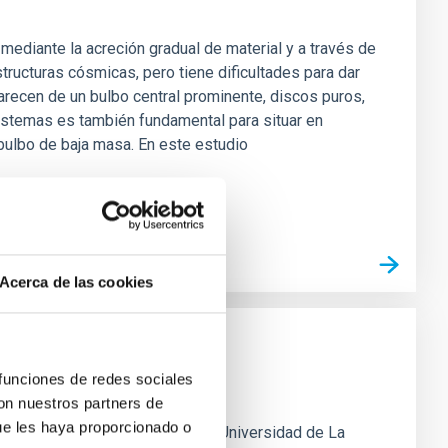
diante la acreción gradual de material y a través de
tructuras cósmicas, pero tiene dificultades para dar
recen de un bulbo central prominente, discos puros,
istemas es también fundamental para situar en
 bulbo de baja masa. En este estudio
Acerca de las cookies
 funciones de redes sociales
energéticas en el Sol
con nuestros partners de
ue les haya proporcionado o
strofísica de Canarias (IAC) y la Universidad de La