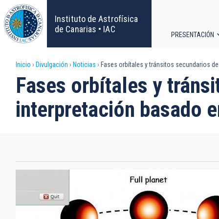
Pasar
al
Instituto de Astrofísica
contenido
de Canarias • IAC
PRESENTACIÓN
principal
Navega
Sobrescribir
Inicio
Divulgación
Noticias
Fases orbítales y tránsitos secundarios de
principa
Fases orbítales y tráns
enlaces
interpretación basado e
de
ayuda
a
la
navegación