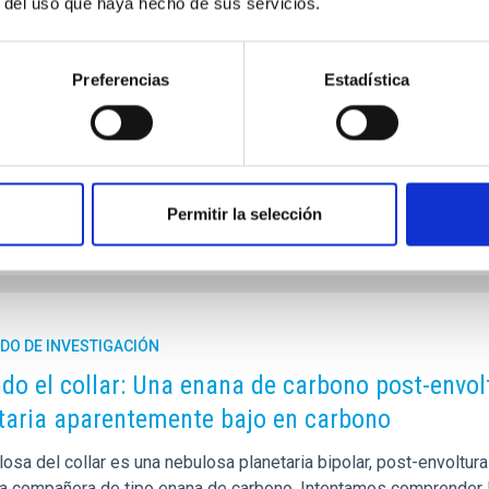
r del uso que haya hecho de sus servicios.
(ULL), ha revelado una explicación innovadora sobre el origen 
en la atmósfera solar, conocidas como "nanojets". Se cree que 
emente por los telescopios solares de la NASA, desempeñan un p
Preferencias
Estadística
miento de la corona solar a temperaturas superiores a un millón 
, los
a de publicación
07/04/2026 - 21:19:52
Permitir la selección
DO DE INVESTIGACIÓN
do el collar: Una enana de carbono post-envo
taria aparentemente bajo en carbono
osa del collar es una nebulosa planetaria bipolar, post-envoltur
na compañera de tipo enana de carbono. Intentamos comprender lo