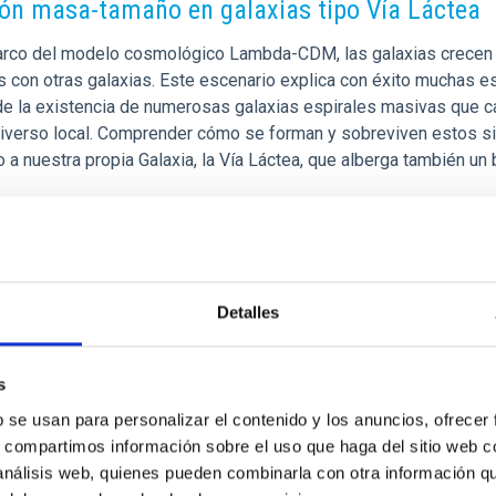
ión masa-tamaño en galaxias tipo Vía Láctea
arco del modelo cosmológico Lambda-CDM, las galaxias crecen me
s con otras galaxias. Este escenario explica con éxito muchas es
de la existencia de numerosas galaxias espirales masivas que ca
niverso local. Comprender cómo se forman y sobreviven estos s
 a nuestra propia Galaxia, la Vía Láctea, que alberga también un
a de publicación
04/03/2026 - 11:16:30
Detalles
s
DO DE INVESTIGACIÓN
b se usan para personalizar el contenido y los anuncios, ofrecer
evo modelo explica las diminutas explosiones 
s, compartimos información sobre el uso que haga del sitio web 
 análisis web, quienes pueden combinarla con otra información q
o internacional de investigadores, liderado por el Instituto de A