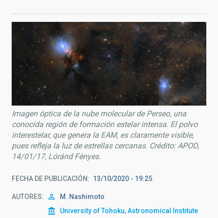
Imagen óptica de la nube molecular de Perseo, una
conocida región de formación estelar intensa. El polvo
interestelar, que genera la EAM, es claramente visible,
pues refleja la luz de estrellas cercanas. Crédito: APOD,
14/01/17, Lóránd Fényes.
FECHA DE PUBLICACIÓN
13/10/2020 - 19:25
AUTORES
M. Nashimoto
University of Tohoku, Astronomical Institute