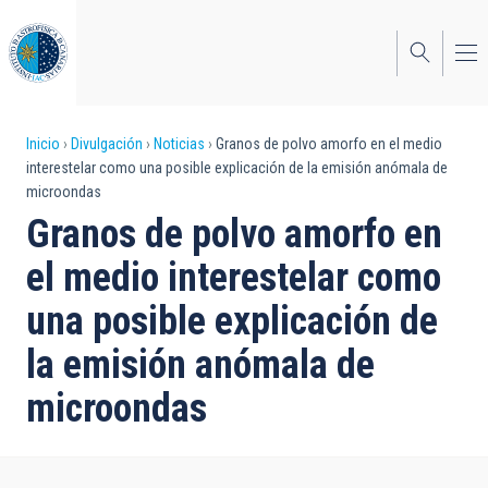
Pasar
al
contenido
principal
Sobrescribir
Inicio
Divulgación
Noticias
Granos de polvo amorfo en el medio
interestelar como una posible explicación de la emisión anómala de
enlaces
microondas
de
Granos de polvo amorfo en
ayuda
el medio interestelar como
a
una posible explicación de
la
la emisión anómala de
navegación
microondas