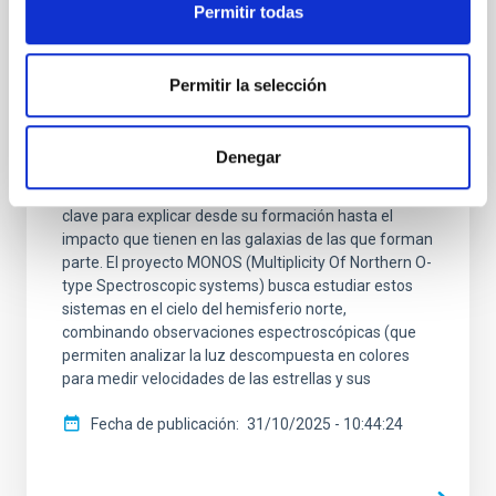
Permitir todas
estrellas O en el hemisferio Norte: III.
Nuevas órbitas y análisis de diez sistemas
SB2E combinando Gaia y TESS
Permitir la selección
Las estrellas más masivas del universo suelen nacer
y evolucionar en sistemas binarios múltiples, es decir,
Denegar
en parejas o en grupos unidos por su gravedad
mutua. Comprender cómo interactúan entre sí es
clave para explicar desde su formación hasta el
impacto que tienen en las galaxias de las que forman
parte. El proyecto MONOS (Multiplicity Of Northern O-
type Spectroscopic systems) busca estudiar estos
sistemas en el cielo del hemisferio norte,
combinando observaciones espectroscópicas (que
permiten analizar la luz descompuesta en colores
para medir velocidades de las estrellas y sus
Fecha de publicación
31/10/2025 - 10:44:24