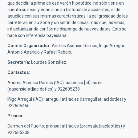
que decidir la prima de ese varón hipotético, no sólo tiene en
cuenta su sexo y edad sino su historial de accidentes, el de
aquellos con sus mismas características, la peligrosidad de las
carreteras en su zona y un sinfín de cosas más que, además,
irá actualizando conforme disponga de nuevos datos. Esto se
hace con inferencia bayesiana.
Comité Organizador:
Andrés Asensio Ramos, Íñigo Arregui,
Antonio Aparicio y Rafael Rebolo.
Secretaría:
Lourdes González.
Contactos:
Andrés Asensio Ramos (IAC):
aasensio
[at]
iac.es
(aasensio[at]iac[dot]es)
y 922605238
Íñigo Arregui (IAC):
iarregui
[at]
iac.es
(iarregui[at]iac[dot]es)
y
922605465
Prensa:
Carmen del Puerto:
prensa
[at]
iac.es
(prensa[at]iac[dot]es)
y
922605208