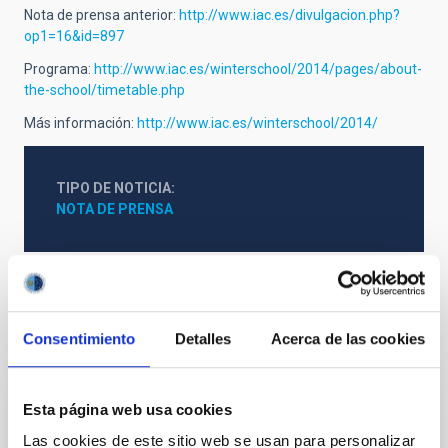
Nota de prensa anterior:
http://www.iac.es/divulgacion.php?
op1=16&id=897
Programa:
http://www.iac.es/winterschool/2014/pages/about-
the-school/timetable.php
Más información:
http://www.iac.es/winterschool/2014/
TIPO DE NOTICIA
NOTA DE PRENSA
Consentimiento
Detalles
Acerca de las cookies
Otras noticias relacionadas
Esta página web usa cookies
NOTA DE PRENSA
Las cookies de este sitio web se usan para personalizar