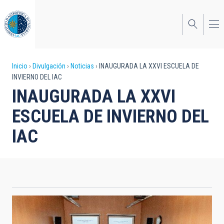
Pasar
al
contenido
principal
Sobrescribir
Inicio
Divulgación
Noticias
INAUGURADA LA XXVI ESCUELA DE
INVIERNO DEL IAC
enlaces
INAUGURADA LA XXVI
de
ESCUELA DE INVIERNO DEL
ayuda
IAC
a
la
navegación