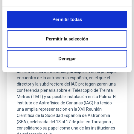
Permitir todas
NOTA DE PRENSA
El IAC, presente en la XVII Reunión
Científica de la Sociedad Española de
Permitir la selección
Astronomía con una amplia representación
científica
Denegar
Cerca de un centenar de profesionales del Instituto
de Astrofísica de Canarias participaron en el principal
encuentro de la astronomía española, en el que el
director y la subdirectora del IAC protagonizaron una
conferencia plenaria sobre el Telescopio de Treinta
Metros (TMT) y su posible instalación en La Palma. El
Instituto de Astrofísica de Canarias (IAC) ha tenido
una amplia representación en la XVII Reunión
Científica de la Sociedad Española de Astronomía
(SEA), celebrada del 13 al 17 de julio en Tarragona ,
consolidando su papel como una de las instituciones