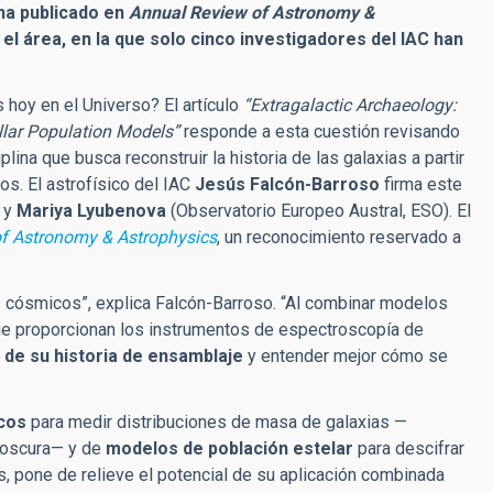
 ha publicado en
Annual Review of Astronomy &
 el área, en la que solo cinco investigadores del IAC han
hoy en el Universo? El artículo
“Extragalactic Archaeology:
lar Population Models”
responde a esta cuestión revisando
lina que busca reconstruir la historia de las galaxias a partir
os. El astrofísico del IAC
Jesús Falcón-Barroso
firma este
, y
Mariya Lyubenova
(Observatorio Europeo Austral, ESO). El
f Astronomy & Astrophysics
, un reconocimiento reservado a
s cósmicos”, explica Falcón-Barroso. “Al combinar modelos
ue proporcionan los instrumentos de espectroscopía de
’ de su historia de ensamblaje
y entender mejor cómo se
cos
para medir distribuciones de masa de galaxias —
a oscura— y de
modelos de población estelar
para descifrar
 pone de relieve el potencial de su aplicación combinada