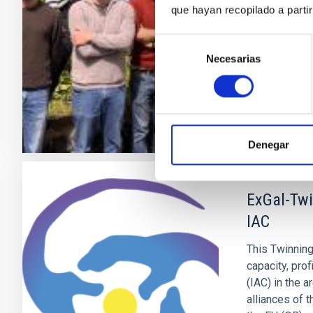
el estudio de
que hayan recopilado a parti
estamos con
Selección
Anna
Ferr
Necesarias
de
consentimiento
En ejecuci
Denegar
ExGal-Twi
IAC
This Twinning
capacity, prof
(IAC) in the 
alliances of t