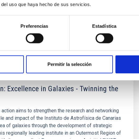
tellado de las poblaciones estelares como bandera,
r del uso que haya hecho de sus servicios.
stantemente
é Mateu
Preferencias
Estadística
ón
Permitir la selección
n: Excellence in Galaxies - Twinning the
 action aims to strengthen the research and networking
ile and impact of the Instituto de Astrofísica de Canarias
area of galaxies through the development of strategic
his regionally leading institute in an Outermost Region of