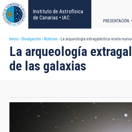
Pasar
al
Instituto de Astrofísica
contenido
de Canarias • IAC
PRESENTACIÓN
principal
Navega
Sobrescribir
Inicio
Divulgación
Noticias
La arqueología extragaláctica revela nueva
principa
La arqueología extragal
enlaces
de las galaxias
de
ayuda
a
la
navegación