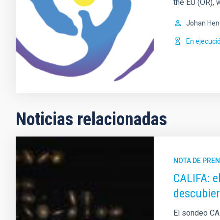
the EU (OR), 
Johan Hen
En ejecuci
Noticias relacionadas
NOTA DE PRE
CALIFA: e
descubier
El sondeo CAL