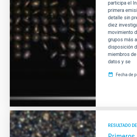
participa el I
primera emisi
detalle sin p
diez investig
movimiento de
grupos más a
disposición d
miembros de 
datos y se
Fecha de p
RESULTADO DE
Primeros 