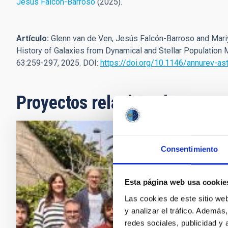
Jesús Falcón-Barroso
(2025).
Artículo:
Glenn van de Ven, Jesús Falcón-Barroso and Mari
History of Galaxies from Dynamical and Stellar Population
63:259-297, 2025. DOI:
https://doi.org/10.1146/annurev-a
Proyectos relacionados
Huellas d
Consentimiento
Poblacion
Esta página web usa cookie
Bienvenida a 
Galaxy Format
Las cookies de este sitio we
muy activo cu
y analizar el tráfico. Ademá
galaxias en e
redes sociales, publicidad y