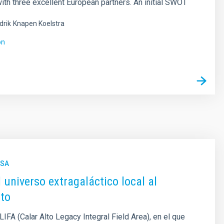
with three excellent European partners. An initial SWOT
drik
Knapen Koelstra
ón
NSA
l universo extragaláctico local al
to
IFA (Calar Alto Legacy Integral Field Area), en el que