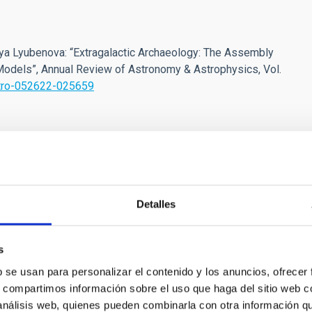
ya Lyubenova: “Extragalactic Archaeology: The Assembly
 Models”, Annual Review of Astronomy & Astrophysics, Vol.
stro-052622-025659
e la Formación de las Galaxias:
Detalles
es estelares, Dinámica y Morfología
s
la página web del g rupo de investigación Traces of
ion. Somos un grupo de investigación amplio, diverso y
b se usan para personalizar el contenido y los anuncios, ofrecer
yo objetivo principal es entender la formación de
s, compartimos información sobre el uso que haga del sitio web 
l Universo de una manera lo más completa posible. Con
 análisis web, quienes pueden combinarla con otra información q