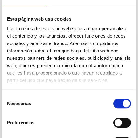
Esta página web usa cookies
Otras noticias relacionadas
Las cookies de este sitio web se usan para personalizar
el contenido y los anuncios, ofrecer funciones de redes
sociales y analizar el tráfico. Además, compartimos
NOTA DE PRENSA
información sobre el uso que haga del sitio web con
El IAC impulsa la cultura científica entre la
nuestros partners de redes sociales, publicidad y análisis
juventud canaria con el lanzamiento del
web, quienes pueden combinarla con otra información
Premio Cosmos
que les haya proporcionado o que hayan recopilado a
partir del uso que haya hecho de sus servicios.
El Instituto de Astrofísica de Canarias (IAC) organiza
el Premio Cosmos, un proyecto educativo
internacional que llega por primera vez a España
Selección
desde Canarias, con la colaboración del Área STEAM
Necesarias
de
de la Consejería de Educación, Formación
consentimiento
Profesional, Actividad Física y Deportes y el
Preferencias
patrocinio de la Fundación CajaCanarias, así como el
apoyo de la Real Academia de las Ciencias de
Canarias. Con varias ediciones consolidadas en Italia,