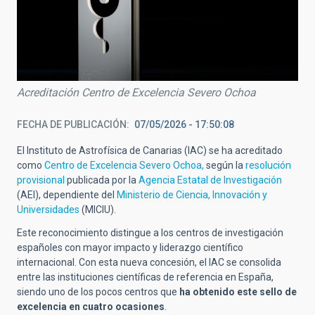
Acreditación Centro de Excelencia Severo Ochoa
FECHA DE PUBLICACIÓN
07/05/2026 - 17:50:08
El Instituto de Astrofísica de Canarias (IAC) se ha acreditado
como
Centro de Excelencia Severo Ochoa,
según la
resolución
provisional
publicada por la
Agencia Estatal de Investigación
(AEI), dependiente del
Ministerio de Ciencia, Innovación y
Universidades
(MICIU).
Este reconocimiento distingue a los centros de investigación
españoles con mayor impacto y liderazgo científico
internacional. Con esta nueva concesión, el IAC se consolida
entre las instituciones científicas de referencia en España,
siendo uno de los pocos centros que
ha obtenido este sello de
excelencia en cuatro ocasiones
.