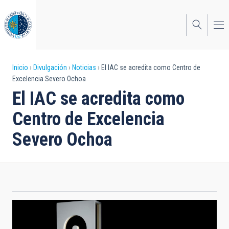
Pasar
al
contenido
principal
Sobrescribir
Inicio
Divulgación
Noticias
El IAC se acredita como Centro de
Excelencia Severo Ochoa
enlaces
El IAC se acredita como
de
Centro de Excelencia
ayuda
Severo Ochoa
a
la
navegación