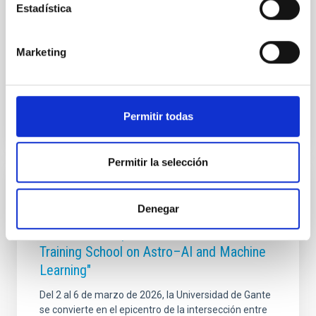
Estadística
Francia y Países Bajos, el Premio Cosmos tiene como
misión impulsar la cultura científica, despertar
vocaciones y celebrar la mejor literatura de
Marketing
divulgación en
Fecha de publicación
26/11/2025 - 11:18:44
Permitir todas
Permitir la selección
NOTA DE PRENSA
Denegar
Tres redes de doctorado europeas se
unen en Gante para la "Third EDUCADO
Training School on Astro–AI and Machine
Learning"
Del 2 al 6 de marzo de 2026, la Universidad de Gante
se convierte en el epicentro de la intersección entre