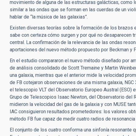
movimiento de alguna de las estructuras galácticas, como l
similar a las ondas que se forman en las cuerdas de un violí
hablar de “la música de las galaxias”.
Existen diversas teorías sobre la formación de los brazos e
sabe con certeza cómo surgen y por qué no desaparecen tras
central. La confirmación de la relevancia de las ondas reson
aportaciones del nuevo método propuesto por Beckman y F
En el estudio compararon el nuevo método diseñado por am
de análisis consolidado de Scott Tremaine y Martin Weinber
una galaxia, mientras que el anterior mide la velocidad pr
de FB cotejaron observaciones de una misma galaxia, NGC 
el telescopio VLT del Observatorio Europeo Austral (ESO) en
Grupo de Telescopios Isaac Newton, del Observatorio del 
midieron la velocidad del gas de la galaxia y con MUSE tant
IAC consiguieron resultados prometedores: los valores ob
método FB fue capaz de medir cuatro radios de resonancia
El conjunto de los cuatro conforma una sinfonía resonante