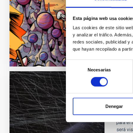
puesto 
una reg
mecanis
Esta página web usa cookie
con la o
Las cookies de este sitio we
y analizar el tráfico. Ademá
Fech
redes sociales, publicidad y
que hayan recopilado a parti
Selección
Necesarias
de
consentimiento
NOTA D
Un ec
Denegar
El Insti
colabor
para el 
será vi