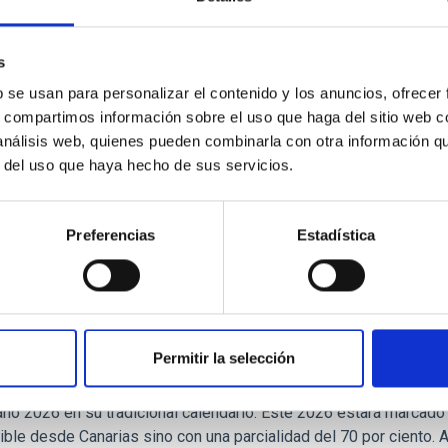
en marcha un ambicioso programa para cartografiar los exoplaneta
ión en torno a estrellas donde son muy raros los planetas del t
mos de evolución y formación de los sistemas planetarios. Este
s
bservación del sistema planetario TOI-421. El análisis de este s
b se usan para personalizar el contenido y los anuncios, ofrecer
s, compartimos información sobre el uso que haga del sitio web 
a de publicación
16/09/2025 - 12:16:42
 análisis web, quienes pueden combinarla con otra información q
r del uso que haya hecho de sus servicios.
Preferencias
Estadística
E PRENSA
lipse de Sol y la llegada de un cometa marca
Permitir la selección
tuto de Astrofísica de Canarias (IAC), a través de su Unidad de C
ación con el Museo de la Ciencia y el Cosmos (MCC), de Museos
año 2026 en su tradicional calendario. Este 2026 estará marcado 
sible desde Canarias sino con una parcialidad del 70 por ciento