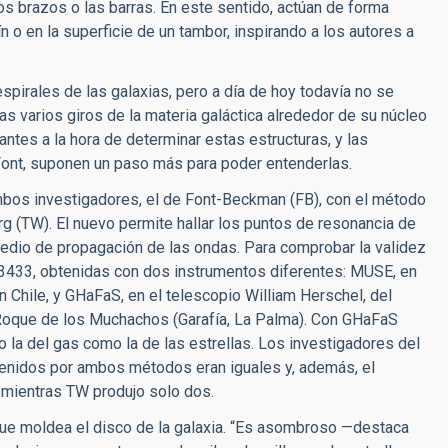
os brazos o las barras. En este sentido, actúan de forma
n o en la superficie de un tambor, inspirando a los autores a
spirales de las galaxias, pero a día de hoy todavía no se
 varios giros de la materia galáctica alrededor de su núcleo
antes a la hora de determinar estas estructuras, y las
ont, suponen un paso más para poder entenderlas.
bos investigadores, el de Font-Beckman (FB), con el método
g (TW). El nuevo permite hallar los puntos de resonancia de
omedio de propagación de las ondas. Para comprobar la validez
3433, obtenidas con dos instrumentos diferentes: MUSE, en
 Chile, y GHaFaS, en el telescopio William Herschel, del
Roque de los Muchachos (Garafía, La Palma). Con GHaFaS
o la del gas como la de las estrellas. Los investigadores del
tenidos por ambos métodos eran iguales y, además, el
 mientras TW produjo solo dos.
 que moldea el disco de la galaxia. “Es asombroso —destaca