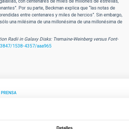
alaxias, con centenares de miles de millones de estrellas,
nantes”. Por su parte, Beckman explica que “las notas de
prendidas entre centenares y miles de hercios”. Sin embargo,
n sólo una milésima de una millonésima de una millonésima de
tion Radii in Galaxy Disks: Tremaine-Weinberg versus Font-
.3847/1538-4357/aaa965
E PRENSA
C participa en una compleja campaña de obser
ático ‘desierto neptuniano'
o científico internacional, en el que participa personal investigad
Detalles