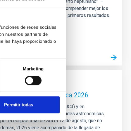
s situados alrededor del “desierto neptuniano” ­ ­–
amaño de Neptuno– con el fin de comprender mejor los
 proyecto científico ha dado sus primeros resultados
istema revela una arquitectura
 funciones de redes sociales
con nuestros partners de
ue les haya proporcionado o
Marketing
rán la agenda astronómica 2026
Permitir todas
omunicación y Cultura Científica (UC3) y en
 de Tenerife, publica las efemérides astronómicas
por el eclipse total de Sol el 12 de agosto, que no
. Además, 2026 viene acompañado de la llegada de