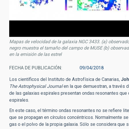
Mapas de velocidad de la galaxia NGC 3433. (a) observado 
negro muestra el tamaño del campo de MUSE (b) observado 
en la emisión de las estrel
FECHA DE PUBLICACIÓN
09/04/2018
Los científicos del Instituto de Astrofísica de Canarias,
Joh
The Astrophysical Journal
en la que demuestran, a través 
de las galaxias espirales presentan ondas resonantes que 
espirales.
En este caso, el término ondas resonantes no se refiere li
que se propagan en círculos concéntricos. Normalmente se m
gas o el polvo de la propia galaxia. Sólo se considera que