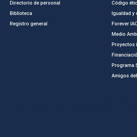
Directorio de personal
Código étic
Biblioteca
Igualdad y 
Registro general
Forever IA
Medio Ambi
Proyectos i
Financiaci
Programa 
Amigos del
PostFooter > Newsletter link