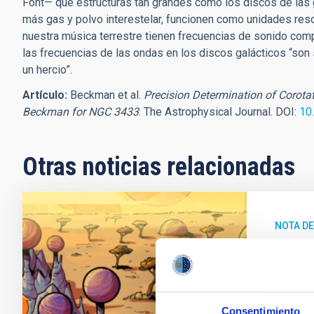
Font— que estructuras tan grandes como los discos de las g
más gas y polvo interestelar, funcionen como unidades reso
nuestra música terrestre tienen frecuencias de sonido com
las frecuencias de las ondas en los discos galácticos “so
un hercio”.
Artículo:
Beckman et al.
Precision Determination of Corota
Beckman for NGC 3433
. The Astrophysical Journal. DOI:
10
Otras noticias relacionadas
NOTA D
El IA
enigm
Un equip
Consentimiento