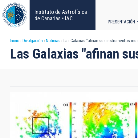
Pasar
al
Instituto de Astrofísica
contenido
de Canarias • IAC
PRESENTACIÓN
principal
Navega
Sobrescribir
Inicio
Divulgación
Noticias
Las Galaxias "afinan sus instrumentos mus
principa
Las Galaxias "afinan su
enlaces
de
ayuda
a
la
navegación