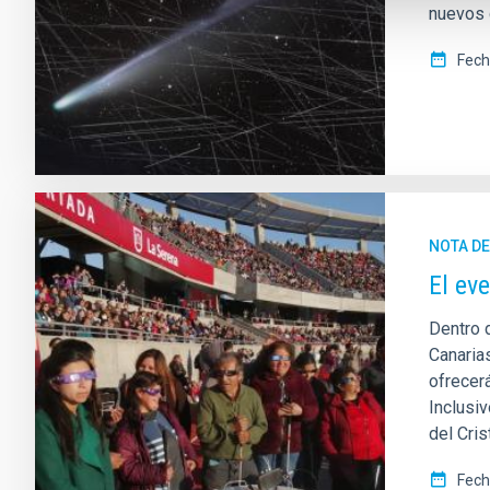
nuevos c
Fech
NOTA D
El ev
Dentro 
Canaria
ofrecer
Inclusiv
del Cris
Fech