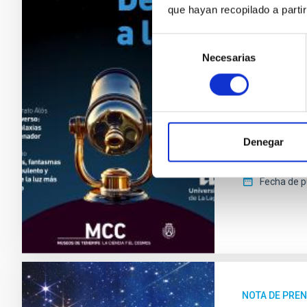
que hayan recopilado a parti
El ciclo de ch
estudiantado 
Selección
(IAC) y la Un
Necesarias
de
cosmos a la c
consentimiento
18 de diciemb
Cosmos, del 
de Tenerife. 
fronteras de 
Denegar
centradas en
Fecha de p
NOTA DE PRE