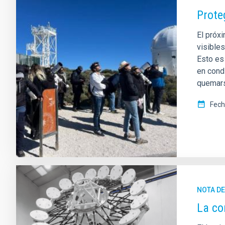
Prote
El próx
visible
Esto es
en cond
quemars
Fech
NOTA D
La co