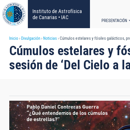
Pasar
al
Instituto de Astrofísica
contenido
de Canarias • IAC
PRESENTACIÓN
principal
Navega
Sobrescribir
Inicio
Divulgación
Noticias
Cúmulos estelares y fósiles galácticos, pro
principa
Cúmulos estelares y fós
enlaces
sesión de ‘Del Cielo a la
de
ayuda
a
la
navegación