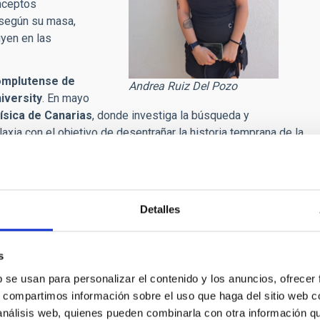
nceptos
 según su masa,
yen en las
Complutense de
Andrea Ruiz Del Pozo
iversity
. En mayo
física de Canarias
, donde investiga la búsqueda y
axia con el objetivo de desentrañar la historia temprana de la
Detalles
s
b se usan para personalizar el contenido y los anuncios, ofrecer
nes cósmicas y universo de bajo brillo,
s, compartimos información sobre el uso que haga del sitio web 
a sesión de ‘Del Cielo a la Tesis’ del IAC
 análisis web, quienes pueden combinarla con otra información q