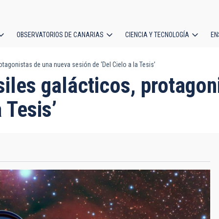
OBSERVATORIOS DE CANARIAS
CIENCIA Y TECNOLOGÍA
EN
ción
tagonistas de una nueva sesión de ‘Del Cielo a la Tesis’
l
iles galácticos, protagon
 Tesis’