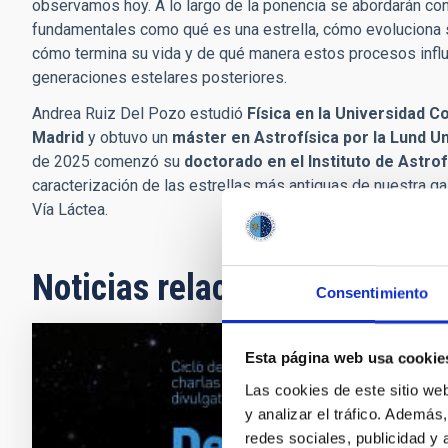
observamos hoy. A lo largo de la ponencia se abordarán co
fundamentales como qué es una estrella, cómo evoluciona
cómo termina su vida y de qué manera estos procesos influ
generaciones estelares posteriores.
Andrea Ruiz Del Pozo estudió
Física en la Universidad 
Madrid
y obtuvo un
máster en Astrofísica por la Lund Un
de 2025 comenzó su
doctorado en el Instituto de Astro
caracterización de las estrellas más antiguas de nuestra gal
Vía Láctea.
Noticias relacionadas
Consentimiento
Esta página web usa cookie
FOTONOTICIA
Las cookies de este sitio we
Simulacio
y analizar el tráfico. Ademá
en la nuev
redes sociales, publicidad y