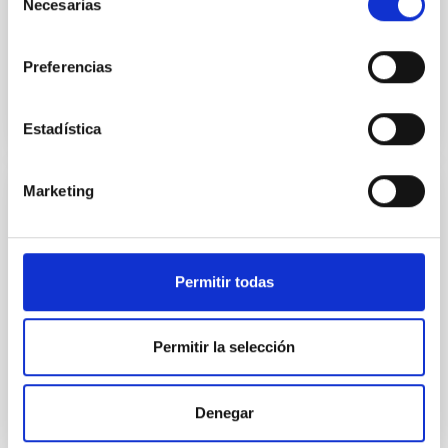
Necesarias
de
descubrir, por un lado, cómo se estudia la
consentimiento
Fecha de publicación
19/05/2026 - 16:17:41
Preferencias
Estadística
Marketing
NOTA DE PRENSA
El cosmólogo Julio Navarro ofrecerá una
charla pública sobre los grandes desafíos
Permitir todas
de la Física moderna
El reconocido investigador, invitado por el IAC dentro
Permitir la selección
del programa Investigadores Visitantes Fundación
Occident, analizará las incógnitas que aún rodean al
origen y la evolución del Universo. El próximo 10 de
Denegar
julio, a las 17:00 horas, el Museo de la Ciencia y el
Cosmos acogerá la conferencia pública “Cosmología: