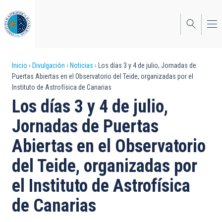
Pasar
al
contenido
principal
Sobrescribir
Inicio
Divulgación
Noticias
Los días 3 y 4 de julio, Jornadas de
Puertas Abiertas en el Observatorio del Teide, organizadas por el
enlaces
Instituto de Astrofísica de Canarias
de
Los días 3 y 4 de julio,
ayuda
Jornadas de Puertas
a
Abiertas en el Observatorio
la
del Teide, organizadas por
navegación
el Instituto de Astrofísica
de Canarias