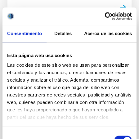
Consentimiento
Detalles
Acerca de las cookies
NOTA DE PRENSA
Del Cielo a la Tesis explora el origen de la
Vía Láctea y los 40 años del Observatorio
Esta página web usa cookies
del Teide en una nueva sesión divulgativa
Las cookies de este sitio web se usan para personalizar
El ciclo de charlas divulgativas " Del Cielo a la Tesis",
el contenido y los anuncios, ofrecer funciones de redes
impulsado por el estudiantado predoctoral del
sociales y analizar el tráfico. Además, compartimos
Instituto de Astrofísica de Canarias (IAC) y la
información sobre el uso que haga del sitio web con
Universidad de La Laguna (ULL) para acercar la
nuestros partners de redes sociales, publicidad y análisis
investigación astrofísica a la ciudadanía, celebrará
web, quienes pueden combinarla con otra información
una nueva sesión el próximo jueves 21 de mayo a las
que les haya proporcionado o que hayan recopilado a
17:00 horas en el Museo de la Ciencia y el Cosmos,
del Organismo Autónomo de Museos y Centros del
partir del uso que haya hecho de sus servicios.
Cabildo de Tenerife. La jornada volverá a contar con
el formato habitual de dos charlas divulgativas de 30
Selección
minutos cada una, en las que el público podrá