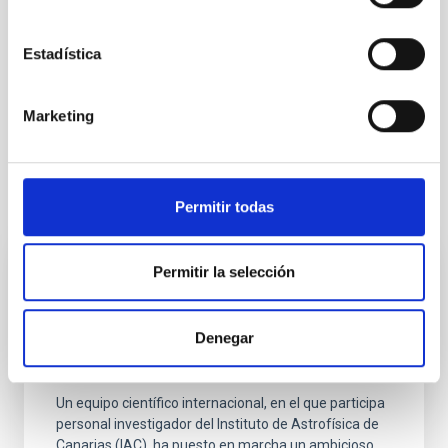
Estadística
Divulgación
Público general
Galaxias
Bulbos galácticos
Observatorio del Teide
Marketing
Otras noticias relacionadas
Permitir todas
Permitir la selección
NOTA DE PRENSA
El IAC participa en una compleja campaña
Denegar
de observaciones para desentrañar el
enigmático ‘desierto neptuniano'
Un equipo científico internacional, en el que participa
personal investigador del Instituto de Astrofísica de
Canarias (IAC), ha puesto en marcha un ambicioso