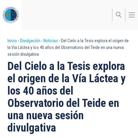
Pasar
al
contenido
principal
Sobrescribir
Inicio
Divulgación
Noticias
Del Cielo a la Tesis explora el origen de
la Vía Láctea y los 40 años del Observatorio del Teide en una nueva
enlaces
sesión divulgativa
de
Del Cielo a la Tesis explora
ayuda
el origen de la Vía Láctea y
a
los 40 años del
la
Observatorio del Teide en
navegación
una nueva sesión
divulgativa