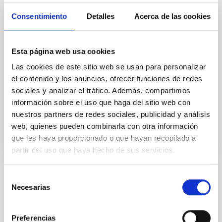
NOTA DE PRENSA
Consentimiento
Detalles
Acerca de las cookies
El Museo de la Ciencia y el Cosmos acoge
el ciclo de charlas “Del cielo a la tesis”
para acercar la astrofísica a la ciudadanía
Esta página web usa cookies
Las cookies de este sitio web se usan para personalizar
El Museo de la Ciencia y el Cosmos acoge el ciclo de
el contenido y los anuncios, ofrecer funciones de redes
charlas “Del cielo a la tesis” para acercar la astrofísica
sociales y analizar el tráfico. Además, compartimos
a la ciudadanía
información sobre el uso que haga del sitio web con
Fecha de publicación
17/07/2025 - 14:29:20
nuestros partners de redes sociales, publicidad y análisis
web, quienes pueden combinarla con otra información
que les haya proporcionado o que hayan recopilado a
partir del uso que haya hecho de sus servicios.
Selección
TIPO DE NOTICIA
Necesarias
de
NOTA DE PRENSA
consentimiento
ÁMBITO
Preferencias
DIVULGACIÓN