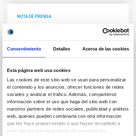
NOTA DE PRENSA
Los telescopios MAGIC ayudan a encontrar
el origen de un neutrino cósmico
Una campaña mundial de observación con múltiples
Consentimiento
Detalles
Acerca de las cookies
instrumentos, en la que han participado los
telescopios MAGIC del Observatorio del Roque de los
Muchachos en La Palma, permite localizar, por
Esta página web usa cookies
primera vez, la fuente de un neutrino cósmico
proveniente de fuera de la Vía Láctea. Los resultados,
Las cookies de este sitio web se usan para personalizar
publicados en la revista Science, se presentan hoy en
el contenido y los anuncios, ofrecer funciones de redes
una rueda de prensa desde la sede de la National
sociales y analizar el tráfico. Además, compartimos
Science Foundation (NSF) en Estados Unidos.
información sobre el uso que haga del sitio web con
nuestros partners de redes sociales, publicidad y análisis
Fecha de publicación
12/07/2018 - 13:00
web, quienes pueden combinarla con otra información
que les haya proporcionado o que hayan recopilado a
partir del uso que haya hecho de sus servicios.