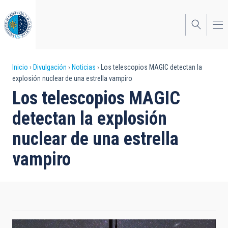
Pasar
al
contenido
principal
Sobrescribir
Inicio
Divulgación
Noticias
Los telescopios MAGIC detectan la
explosión nuclear de una estrella vampiro
enlaces
Los telescopios MAGIC
de
detectan la explosión
ayuda
nuclear de una estrella
a
vampiro
la
navegación