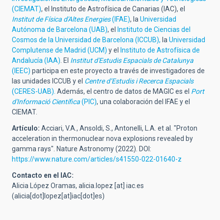
(CIEMAT)
, el Instituto de Astrofísica de Canarias (IAC), el
Institut de Física d'Altes Energies
(IFAE)
, la
Universidad
Autónoma de Barcelona (UAB)
, el
Instituto de Ciencias del
Cosmos de la Universidad de Barcelona (ICCUB),
la
Universidad
Complutense de Madrid (UCM)
y el
Instituto de Astrofísica de
Andalucía (IAA)
. El
Institut d'Estudis Espacials de Catalunya
(IEEC)
participa en este proyecto a través de investigadores de
las unidades ICCUB y el
Centre d’Estudis i Recerca Espacials
(CERES-UAB).
Además, el centro de datos de MAGIC es el
Port
d'Informació Científica
(PIC)
, una colaboración del IFAE y el
CIEMAT.
Artículo:
Acciari, V.A., Ansoldi, S., Antonelli, L.A. et al. "Proton
acceleration in thermonuclear nova explosions revealed by
gamma rays". Nature Astronomy (2022).
DOI:
https://www.nature.com/articles/s41550-022-01640-z
Contacto en el IAC:
Alicia López Oramas,
alicia.lopez
[at]
iac.es
(alicia[dot]lopez[at]iac[dot]es)