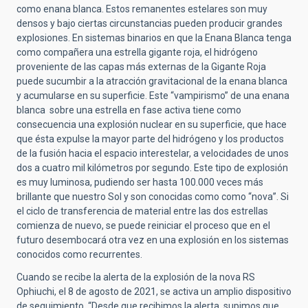
como enana blanca. Estos remanentes estelares son muy
densos y bajo ciertas circunstancias pueden producir grandes
explosiones. En sistemas binarios en que la Enana Blanca tenga
como compañera una estrella gigante roja, el hidrógeno
proveniente de las capas más externas de la Gigante Roja
puede sucumbir a la atracción gravitacional de la enana blanca
y acumularse en su superficie. Este “
vampirismo”
de una enana
blanca sobre una estrella en fase activa tiene como
consecuencia una explosión nuclear en su superficie, que hace
que ésta expulse la mayor parte del hidrógeno y los productos
de la fusión hacia el espacio interestelar, a velocidades de unos
dos a cuatro mil kilómetros por segundo. Este tipo de explosión
es muy luminosa, pudiendo ser hasta 100.000 veces más
brillante que nuestro Sol y son conocidas como como “nova”. Si
el ciclo de transferencia de material entre las dos estrellas
comienza de nuevo, se puede reiniciar el proceso que en el
futuro desembocará otra vez en una explosión en los sistemas
conocidos como recurrentes.
Cuando se recibe la alerta de la explosión de la nova RS
Ophiuchi, el 8 de agosto de 2021, se activa un amplio dispositivo
de seguimiento. “Desde que recibimos la alerta, supimos que