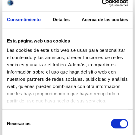
Consentimiento
Detalles
Acerca de las cookies
Esta página web usa cookies
Las cookies de este sitio web se usan para personalizar
el contenido y los anuncios, ofrecer funciones de redes
sociales y analizar el tráfico. Además, compartimos
Público general
Medios de comunicación
información sobre el uso que haga del sitio web con
nuestros partners de redes sociales, publicidad y análisis
web, quienes pueden combinarla con otra información
que les haya proporcionado o que hayan recopilado a
Otras noticias relacionadas
partir del uso que haya hecho de sus servicios.
Selección
NOTA DE PRENSA
Necesarias
de
El IAC vuelve a acercar el Universo al
consentimiento