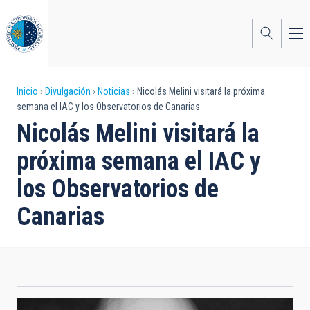
Pasar
al
contenido
principal
Sobrescribir
Inicio
Divulgación
Noticias
Nicolás Melini visitará la próxima
semana el IAC y los Observatorios de Canarias
enlaces
Nicolás Melini visitará la
de
próxima semana el IAC y
ayuda
los Observatorios de
a
Canarias
la
navegación