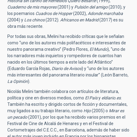
Historia sin cariño de Remedios Quiero Besarte
(1999),
Cuaderno de mis mayores
(2001) y
Pulsión del amigo
(2010); y
los poemarios
Cuadros de Hopper
(2002),
Adonde marchaba
(2004) y
Los chinos
(2012).
Africanos en Madrid
(2017) es su
obra más reciente.
Por todas sus obras, Melini ha recibido críticas que le señalan
como “uno de los autores más polifacéticos e interesantes de
nuestro panorama creativo” (Pedro Flores,
El Mundo
), “uno de
los narradores más inquietos y rompedores de cuantos han
nacido en los últimos tiempos a este lado del Atlántico”
(Eduardo García Rojas,
Diario de Avisos
) y “uno de los autores
más interesantes del panorama literario insular” (León Barreto,
La Opinión
).
Nicolás Melini también colabora con artículos de literatura,
política y cine en diversos medios, como
El País
y
eldiario.es
.
También ha escrito y dirigido cortos de ficción y documentales,
muy ligados a su trabajo literario, como
Hijo
(2005) o
Mirar es
un pecado
(2001), por los que ha recibido varios premios en el
Festival de Cine de Alcalá de Henares y en el Festival de
Cortometrajes del C.E.C.C., en Barcelona, además de haber sido
el autor más joven incluido en Francia por los hispanistas