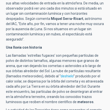
sus altas velocidades de entrada en la atmósfera. De media, un
observador podrá ver uno cada dos minutos si está situado en
un lugar sin contaminación lumínica y con horizontes
despejados. Según comenta
Miquel Serra-Ricart
, astrónomo
del IAC, “Este año, por fin, vamos a tener una noche muy oscura
por la ausencia de Luna. Si nos situamos en un lugar sin
contaminación lumínica y sin nubes, el espectáculo está
asegurado”.
Una lluvia con historia
Las llamadas ‘estrellas fugaces’ son pequeñas partículas de
polvo de distintos tamaños, algunas menores que granos de
arena, que van dejando los cometas o asteroides a lo largo de
sus órbitas alrededor del Sol. La nube de partículas resultante
(llamados meteoroides), debido al “
deshielo
” producido por el
calor solar, se dispersa por la órbita del cometa y es atravesada
cada año por La Tierra en su órbita alrededor del Sol. Durante
este encuentro, las partículas de polvo se desintegran al entrar
en la atmósfera terrestre, creando los conocidos trazos
luminosos que reciben el nombre científico de
meteoros
.