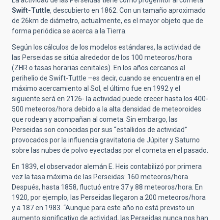
La actividad de las Perseidas tiene como progenitor al cometa
Swift-Tuttle
, descubierto en 1862. Con un tamaño aproximado
de 26km de diámetro, actualmente, es el mayor objeto que de
forma periódica se acerca a la Tierra.
Según los cálculos de los modelos estándares, la actividad de
las Perseidas se sitúa alrededor de los 100 meteoros/hora
(ZHR o tasas horarias cenitales). En los años cercanos al
perihelio de Swift-Tuttle –es decir, cuando se encuentra en el
máximo acercamiento al Sol, el último fue en 1992 y el
siguiente será en 2126- la actividad puede crecer hasta los 400-
500 meteoros/hora debido a la alta densidad de meteoroides
que rodean y acompañan al cometa. Sin embargo, las
Perseidas son conocidas por sus “estallidos de actividad”
provocados por la influencia gravitatoria de Júpiter y Saturno
sobre las nubes de polvo eyectadas por el cometa en el pasado.
En 1839, el observador alemán E. Heis contabilizó por primera
vez la tasa máxima de las Perseidas: 160 meteoros/hora.
Después, hasta 1858, fluctuó entre 37 y 88 meteoros/hora. En
1920, por ejemplo, las Perseidas llegaron a 200 meteoros/hora
y a 187 en 1983. “Aunque para este año no está previsto un
aumento significativo de actividad, las Perseidas nunca nos han