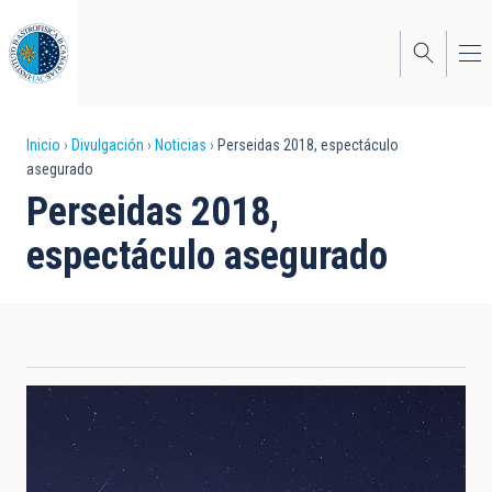
Pasar
al
contenido
principal
Sobrescribir
Inicio
Divulgación
Noticias
Perseidas 2018, espectáculo
asegurado
enlaces
Perseidas 2018,
de
espectáculo asegurado
ayuda
a
la
navegación