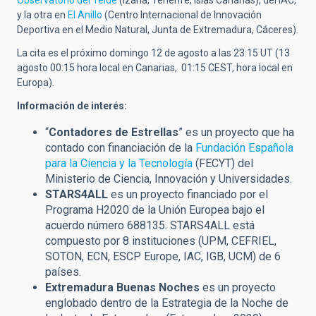
Observatorio del Teide
(Izaña, Tenerife, Islas Canarias), del IAC,
y la otra en
El Anillo
(Centro Internacional de Innovación
Deportiva en el Medio Natural, Junta de Extremadura, Cáceres).
La cita es el próximo domingo 12 de agosto a las 23:15 UT (13
agosto 00:15 hora local en Canarias, 01:15 CEST, hora local en
Europa).
Información de interés:
“
Contadores de Estrellas
” es un proyecto que ha
contado con financiación de la
Fundación Española
para la Ciencia y la Tecnología
(FECYT) del
Ministerio de Ciencia, Innovación y Universidades.
STARS4ALL
es un proyecto financiado por el
Programa H2020 de la Unión Europea bajo el
acuerdo número 688135. STARS4ALL está
compuesto por 8 instituciones (UPM, CEFRIEL,
SOTON, ECN, ESCP Europe, IAC, IGB, UCM) de 6
países.
Extremadura Buenas Noches
es un proyecto
englobado dentro de la Estrategia de la Noche de