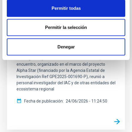
Europa
Permitir todas
El Instituto de Astrofísica de Canarias (IAC) celebró
este martes en el Museo de la Ciencia y el Cosmos de
Tenerife una jornada centrada en promover la
Permitir la selección
participación exitosa en las convocatorias del
European Research Council (ERC) dentro del
programa marco europeo Horizonte Europa ,
Denegar
principal instrumento de financiación de la
investigación y la innovación de la Unión Europea. El
encuentro, organizado en el marco del proyecto
Alpha Star (financiado por la Agencia Estatal de
Investigación Ref:GPE2025-001690-P), reunió a
personal investigador del IAC y de otras entidades del
ecosistema regional
Fecha de publicación
24/06/2026 - 11:24:50