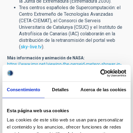
la Junta de Extremadura (Extremadura 2030).
Tres centros españoles de Supercomputación: el
Centro Extremeño de Tecnologías Avanzadas
(CETA-CIEMAT), el Consorci de Serveis
Universitaris de Catalunya (CSUC) y el Instituto de
Astrofísica de Canarias (IAC) colaborarán en la
distribución de la retransmisión del portal web
(
sky-live.tv
).
Más información y animación de NASA:
https://www.imo.net/viewing-the-perseid-meteor-shower-in-
2018/
Material audiovisual:
Consentimiento
Detalles
Acerca de las cookies
Secuencias de las mejores Perseidas 2016 y 2017:
https://youtu.be/gJyGY7RistI
https://flic.kr/p/X2VDGw
Esta página web usa cookies
Imágenes de alta resolución Lluvias de Estrellas
Las cookies de este sitio web se usan para personalizar
el contenido y los anuncios, ofrecer funciones de redes
Ver también:
Guía para Observar las Perseidas