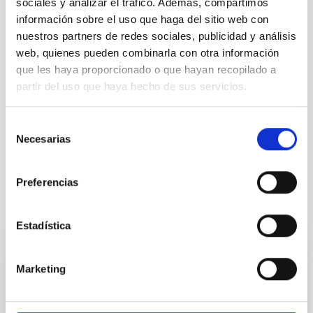
sociales y analizar el tráfico. Además, compartimos
información sobre el uso que haga del sitio web con
TIPO DE NOTICIA
nuestros partners de redes sociales, publicidad y análisis
NOTA DE PRENSA
web, quienes pueden combinarla con otra información
que les haya proporcionado o que hayan recopilado a
ÁMBITO
OBSERVATORIOS DE CANARIAS
partir del uso que haya hecho de sus servicios.
Selección
Necesarias
de
Público general
Medios de comunicación
consentimiento
Preferencias
Otras noticias relacionadas
Estadística
NOTA DE PRENSA
Marketing
El IAC organiza una jornada sobre las
oportunidades del ERC en Horizonte