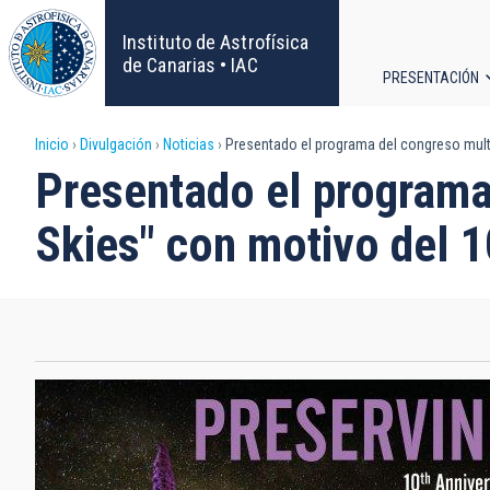
Pasar
al
Instituto de Astrofísica
contenido
de Canarias • IAC
PRESENTACIÓN
principal
Navega
Sobrescribir
Inicio
Divulgación
Noticias
Presentado el programa del congreso multid
principa
Presentado el programa 
enlaces
Skies" con motivo del 1
de
ayuda
a
la
navegación