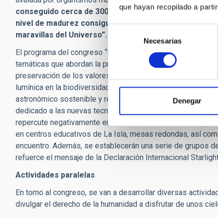
que hayan recopilado a parti
conseguido cerca de 300 adhesiones a esta Declaració
nivel de madurez consiguiendo de muchos espacios na
Selección
maravillas del Universo”.
Necesarias
de
El programa del congreso “Preserving the Skies: 10th Anniver
consentimiento
temáticas que abordan la protección del cielo desde diferen
preservación de los valores culturales “Starlight”, seguida
lumínica en la biodiversidad y en el bienestar del ser huma
astronómico sostenible y respetuoso con el medio ambiente
Denegar
dedicado a las nuevas tecnologías y a la iluminación intelig
repercute negativamente en el entorno. El último día, se pond
en centros educativos de La Isla, mesas redondas, así como
encuentro. Además, se establecerán una serie de grupos de
refuerce el mensaje de la Declaración Internacional Starligh
Actividades paralelas
En torno al congreso, se van a desarrollar diversas activida
divulgar el derecho de la humanidad a disfrutar de unos ciel