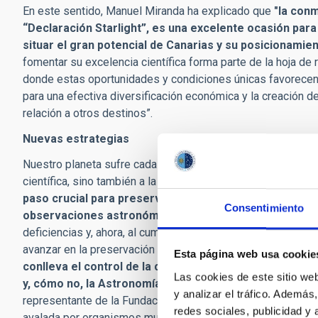
En este sentido, Manuel Miranda ha explicado que
"la conm
“Declaración Starlight”, es una excelente ocasión para
situar el gran potencial de Canarias y su posicionamie
fomentar su excelencia científica forma parte de la hoja de 
donde estas oportunidades y condiciones únicas favorecen
para una efectiva diversificación económica y la creación 
relación a otros destinos”.
Nuevas estrategias
Nuestro planeta sufre cada vez más los estragos de la conta
científica, sino también a la vida de animales, plantas y l
paso crucial para preservar los cielos y defender los 
Consentimiento
observaciones astronómicas”,
comentó Rafael Rebolo. D
deficiencias y, ahora, al cumplirse su décimo aniversario, 
avanzar en la preservación del cielo oscuro. Por eso, en e
Esta página web usa cookie
conlleva el control de la contaminación lumínica en las p
Las cookies de este sitio we
y, cómo no, la Astronomía”,
subrayó José Miguel Rodrígue
y analizar el tráfico. Ademá
representante de la Fundación Starlight, se congratulaba de 
redes sociales, publicidad y
avalada por organismos mundiales tan importantes como 