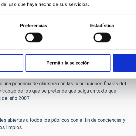
r del uso que haya hecho de sus servicios.
n que, aunque relativamente joven, va alcanzando su
turales zonas protegidas desde donde descubrir las
Preferencias
Estadística
sary of the Starlight Declaration” se divide en varias charlas
tes perspectivas. La conferencia inaugural se centrará en la
 de una ponencia sobre el impacto que tiene la contaminación
no, además de las vías para llevar a cabo un turismo
 nocturno. Relacionado con ello, habrá también un espacio
Permitir la selección
ente para controlar la luz de los núcleos urbanos que
rá la vista en el futuro y se terminará la reunión con charlas
 una ponencia de clausura con las conclusiones finales del
 trabajo de los que se pretende que salga un texto que
t del año 2007.
des abiertas a todos los públicos con el fin de concienciar y
os limpios.