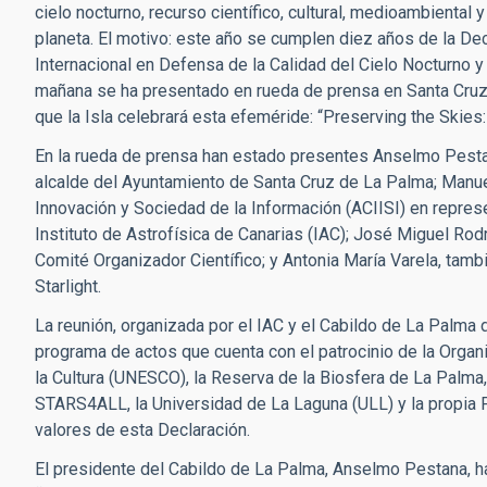
cielo nocturno, recurso científico, cultural, medioambiental 
planeta. El motivo: este año se cumplen diez años de la Dec
Internacional en Defensa de la Calidad del Cielo Nocturno y 
mañana se ha presentado en rueda de prensa en Santa Cruz d
que la Isla celebrará esta efeméride: “Preserving the Skies: 
En la rueda de prensa han estado presentes Anselmo Pesta
alcalde del Ayuntamiento de Santa Cruz de La Palma; Manuel
Innovación y Sociedad de la Información (ACIISI) en represe
Instituto de Astrofísica de Canarias (IAC); José Miguel Rod
Comité Organizador Científico; y Antonia María Varela, tamb
Starlight.
La reunión, organizada por el IAC y el Cabildo de La Palma 
programa de actos que cuenta con el patrocinio de la Organi
la Cultura (UNESCO), la Reserva de la Biosfera de La Palma,
STARS4ALL, la Universidad de La Laguna (ULL) y la propia Fu
valores de esta Declaración.
El presidente del Cabildo de La Palma, Anselmo Pestana, ha 