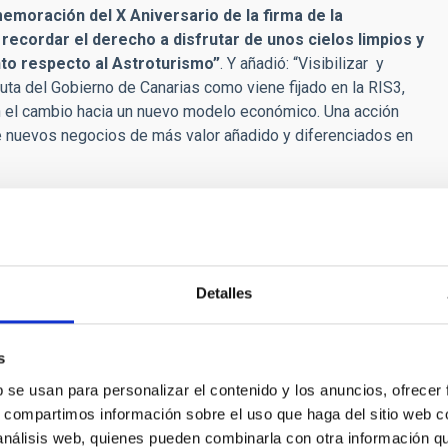
emoración del X Aniversario de la firma de la
 recordar el derecho a disfrutar de unos cielos limpios y
nto respecto al Astroturismo”
. Y añadió: “Visibilizar y
ruta del Gobierno de Canarias como viene fijado en la RIS3,
 el cambio hacia un nuevo modelo económico. Una acción
de nuevos negocios de más valor añadido y diferenciados en
minación lumínica, afectando, no sólo a la actividad
os propios seres humanos
. “La Declaración Starlight fue un
valores culturales y ambientales asociados con las
Detalles
esde su creación, ha habido avances claros, pero también
es el momento de revisar y producir nuevas estrategias para
ste congreso
“se trata de examinar los beneficios que
s
lantas, los animales, el bienestar de la gente, la cultura
b se usan para personalizar el contenido y los anuncios, ofrecer
z Espinosa. Por su parte, Antonia M. Varela, como
s, compartimos información sobre el uso que haga del sitio web 
celebrar los X años de una iniciativa pionera en el mundo y
 análisis web, quienes pueden combinarla con otra información q
UNESCO, UNWTO o IAU, y recordó que
“en estos años se han