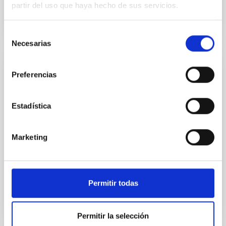
partir del uso que haya hecho de sus servicios.
Selección
Necesarias
de
consentimiento
NOTA DE PRENSA
Preferencias
Congreso internacional sobre campos
magnéticos cósmicos SIMPOSIO Nº 259
Estadística
DE LA IAU
Astrónomos de todas las disciplinas debatirán sobre
Marketing
los efectos del magnetismo en el Universo, desde los
planetas hasta las estrellas y las galaxias
Fecha de publicación
31/10/2008 - 14:49
Permitir todas
Permitir la selección