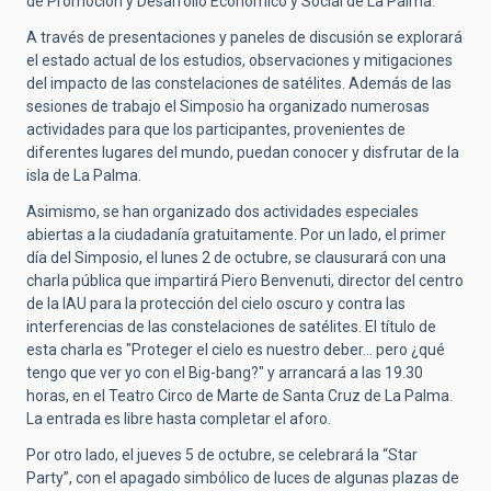
de Promoción y Desarrollo Económico y Social de La Palma.
A través de presentaciones y paneles de discusión se explorará
el estado actual de los estudios, observaciones y mitigaciones
del impacto de las constelaciones de satélites. Además de las
sesiones de trabajo el Simposio ha organizado numerosas
actividades para que los participantes, provenientes de
diferentes lugares del mundo, puedan conocer y disfrutar de la
isla de La Palma.
Asimismo, se han organizado dos actividades especiales
abiertas a la ciudadanía gratuitamente. Por un lado, el primer
día del Simposio, el lunes 2 de octubre, se clausurará con una
charla pública que impartirá Piero Benvenuti, director del centro
de la IAU para la protección del cielo oscuro y contra las
interferencias de las constelaciones de satélites. El título de
esta charla es "Proteger el cielo es nuestro deber... pero ¿qué
tengo que ver yo con el Big-bang?" y arrancará a las 19.30
horas, en el Teatro Circo de Marte de Santa Cruz de La Palma.
La entrada es libre hasta completar el aforo.
Por otro lado, el jueves 5 de octubre, se celebrará la “Star
Party”, con el apagado simbólico de luces de algunas plazas de