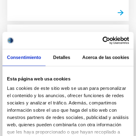
NOTA DE PRENSA
Preserving the Skies se clausura con un
llamamiento solicitando el apoyo de los
Consentimiento
Detalles
Acerca de las cookies
principales actores relacionados con la
protección del cielo nocturno
Esta página web usa cookies
Tras una mesa redonda sobre aspectos técnicos a
Las cookies de este sitio web se usan para personalizar
cargo de algunos participantes, la escritora palmera
Elsa López leyó, entre dos actuaciones musicales, las
el contenido y los anuncios, ofrecer funciones de redes
Resoluciones adoptadas en este congreso
sociales y analizar el tráfico. Además, compartimos
organizado con motivo del 10 aniversario de la
información sobre el uso que haga del sitio web con
Declaración Starlight de La Palma (ver abajo
nuestros partners de redes sociales, publicidad y análisis
RESOLUCIONES).
web, quienes pueden combinarla con otra información
que les haya proporcionado o que hayan recopilado a
Fecha de publicación
21/04/2017