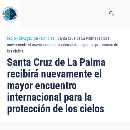
Pasar
al
contenido
principal
Sobrescribir
Inicio
Divulgación
Noticias
Santa Cruz de La Palma recibirá
nuevamente el mayor encuentro internacional para la protección de
enlaces
los cielos
de
Santa Cruz de La Palma
ayuda
recibirá nuevamente el
a
mayor encuentro
la
internacional para la
navegación
protección de los cielos