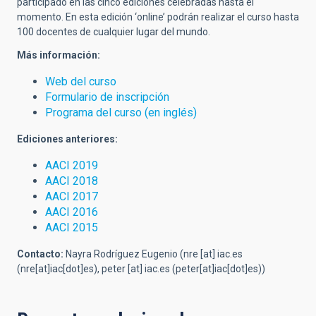
participado en las cinco ediciones celebradas hasta el
momento. En esta edición ‘online’ podrán realizar el curso hasta
100 docentes de cualquier lugar del mundo.
Más información:
Web del curso
Formulario de inscripción
Programa del curso (en inglés)
Ediciones anteriores:
AACI 2019
AACI 2018
AACI 2017
AACI 2016
AACI 2015
Contacto:
Nayra Rodríguez Eugenio (
nre
[at]
iac.es
(nre[at]iac[dot]es)
,
peter
[at]
iac.es
(peter[at]iac[dot]es)
)