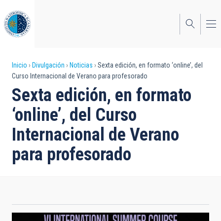
Pasar
al
contenido
principal
Sobrescribir
Inicio
Divulgación
Noticias
Sexta edición, en formato ‘online’, del
Curso Internacional de Verano para profesorado
enlaces
Sexta edición, en formato
de
‘online’, del Curso
ayuda
Internacional de Verano
a
para profesorado
la
navegación