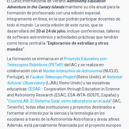
El Curso Internacional de Verano
Astronomy Education
Adventure in the Canary Islands
mantiene su cita anual para la
formación de profesorado con una edición especial,
íntegramente en línea, en la que podrán participar docentes de
todo el mundo. La sexta edición de este curso, que se
desarrollará del
20 al 24 de julio
, incluye conferencias, talleres
de software astronómico y actividades prácticas que tendrán
como tema central la “
Exploración de estrellas y otros
mundos
“.
La formación se enmarca en el
Proyecto Educativo con
Telescopios Robóticos (PETeR)
del IAC y se realiza en
colaboración con el
Núcleo Interactivo de Astronomia
(NUCLIO,
Portugal), el
Faulkes Telescope Project
(Reino Unido), el
National
Schools’ Observatory
(LJMU, Reino Unido) y las iniciativas
educativas
CESAR
-
Cooperation through Education in Science
and Astronomy Research
(ESAC, ESA-INTA-ISDEFE, España) y
"
CosmoLAB: El Sistema Solar como laboratorio en el aula
” (IAC,
Tenerife), todas ellas instituciones y proyectos destinados a
fomentar el interés por la ciencia y la tecnología en los
escolares a través de la Astronomía-Astrofísica y áreas afines.
Además, está parcialmente financiada por el proyecto europeo