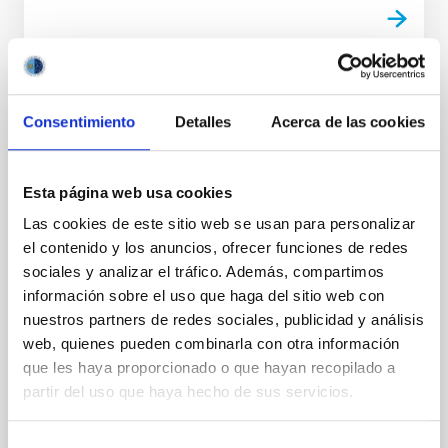
NOTA DE PRENSA
Consentimiento
Detalles
Acerca de las cookies
IV Curso Internacional de Verano
“Astronomy Adventure in the Canary
Islands”
Esta página web usa cookies
“Las Estrellas y sus planetas” es la temática elegida
Las cookies de este sitio web se usan para personalizar
para la cuarta edición de este curso de formación
el contenido y los anuncios, ofrecer funciones de redes
destinado a profesorado no universitario, que se
sociales y analizar el tráfico. Además, compartimos
celebrará del 30 de julio al 3 de agosto, en la sede
información sobre el uso que haga del sitio web con
central del IAC, en La Laguna (Tenerife).La matrícula
nuestros partners de redes sociales, publicidad y análisis
es gratuita para el profesorado español y
web, quienes pueden combinarla con otra información
permanecerá abierta hasta el 15 de julio o hasta
que les haya proporcionado o que hayan recopilado a
completar aforo.
partir del uso que haya hecho de sus servicios.
Fecha de publicación
14/06/2018
Selección