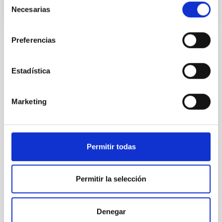
Necesarias
de
consentimiento
Preferencias
TIPO DE NOTICIA
NOTA DE PRENSA
Estadística
ÁMBITO
DIVULGACIÓN
Marketing
Astrofísica
Divulgación
Profesorado
Permitir todas
PETeR
STEAM
Permitir la selección
Otras noticias relacionadas
Denegar