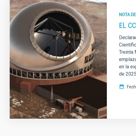
NOTA D
EL CC
Declara
Científ
Treinta
emplaza
en la e
de 202
Fech