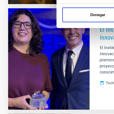
Denegar
NOTA D
El In
Innov
El Insti
Innovac
premios
proyecc
conocimi
Fech