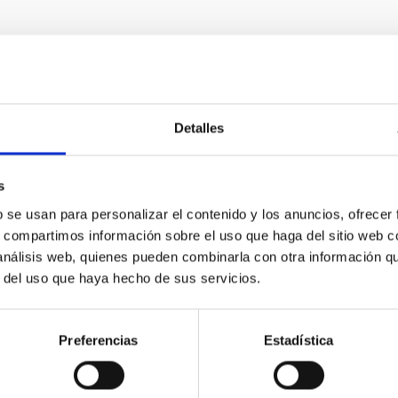
E PRENSA
Detalles
 mueren las galaxias? La respuesta en la nu
llas en La Radio Canaria
s
ama de divulgación científica del Instituto de Astrofísica de Can
b se usan para personalizar el contenido y los anuncios, ofrecer
su próximo episodio, este viernes, 28 de noviembre, a las 22:30 
s, compartimos información sobre el uso que haga del sitio web 
 y presentado por Verónica Martín, jefa de la Unidad de Comunicac
 análisis web, quienes pueden combinarla con otra información q
o la investigadora del IAC, Cristina Ramos Almeida, responderá a
r del uso que haya hecho de sus servicios.
lmente, a cómo mueren. La investigadora, que recientemente rec
a de publicación
28/11/2025 - 10:57:49
Preferencias
Estadística