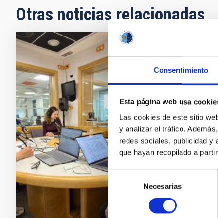
Otras noticias relacionadas
NOTA D
Consentimiento
¿Cómo
estre
Esta página web usa cookie
El progr
Las cookies de este sitio we
emitirá 
y analizar el tráfico. Ademá
dirigido
redes sociales, publicidad y
episodi
que hayan recopilado a parti
especia
Selección
Fech
Necesarias
de
consentimiento