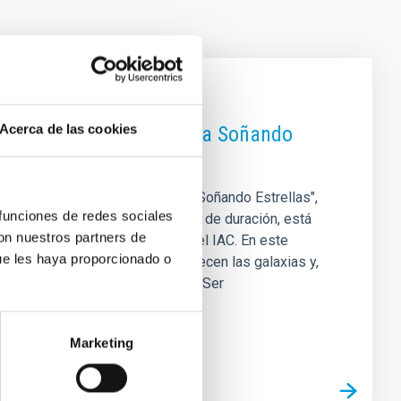
Acerca de las cookies
eva edición del programa Soñando
arias (IAC) en La Radio Canaria, "Soñando Estrellas",
 funciones de redes sociales
horas. El espacio, de 30 minutos de duración, está
con nuestros partners de
ión y Cultura Científica (UC3) del IAC. En este
ue les haya proporcionado o
 la pregunta de cómo nacen y crecen las galaxias y,
ibió el Premio Mujer Tenías que Ser
Marketing