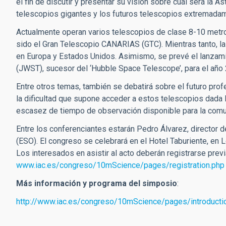
el fin de discutir y presentar su visión sobre cuál será la 
telescopios gigantes y los futuros telescopios extremada
Actualmente operan varios telescopios de clase 8-10 metro
sido el Gran Telescopio CANARIAS (GTC). Mientras tanto, l
en Europa y Estados Unidos. Asimismo, se prevé el lanzamie
(JWST), sucesor del ‘Hubble Space Telescope’, para el año
Entre otros temas, también se debatirá sobre el futuro pro
la dificultad que supone acceder a estos telescopios dada la
escasez de tiempo de observación disponible para la comu
Entre los conferenciantes estarán Pedro Álvarez, directo
(ESO). El congreso se celebrará en el Hotel Taburiente, en L
Los interesados en asistir al acto deberán registrarse previ
www.iac.es/congreso/10mScience/pages/registration.php
Más información y programa del simposio
:
http://www.iac.es/congreso/10mScience/pages/introducti