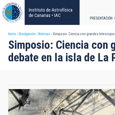
Pasar
al
Instituto de Astrofísica
contenido
de Canarias • IAC
PRESENTACIÓN
principal
Navega
Sobrescribir
Inicio
Divulgación
Noticias
Simposio: Ciencia con grandes telescopiosL
principa
Simposio: Ciencia con 
enlaces
debate en la isla de La 
de
ayuda
a
la
navegación