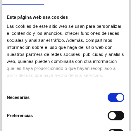
Esta página web usa cookies
Las cookies de este sitio web se usan para personalizar
Otras noticias relacionadas
el contenido y los anuncios, ofrecer funciones de redes
sociales y analizar el tráfico. Además, compartimos
información sobre el uso que haga del sitio web con
NOTA DE PRENSA
nuestros partners de redes sociales, publicidad y análisis
El IAC asegura la conexión de sus
web, quienes pueden combinarla con otra información
observatorios con una nueva red de fibra
que les haya proporcionado o que hayan recopilado a
óptica submarina y terrestre
partir del uso que haya hecho de sus servicios.
El Instituto de Astrofísica de Canarias (IAC) ha
Selección
culminado con éxito un hito tecnológico de gran
Necesarias
trascendencia: el proyecto de “Redundancia de la
de
Red Óptica Marítima y Terrestre RedIRIS Tenerife –
consentimiento
La Palma”. Esta nueva y robusta red de
Preferencias
comunicaciones ópticas garantiza la continuidad de
las autopistas de datos de los Observatorios de
Canarias —el Observatorio del Teide (OT) en Tenerife