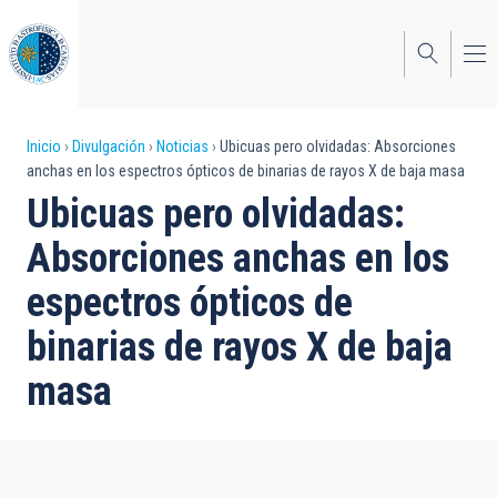
Pasar
al
contenido
principal
Sobrescribir
Inicio
Divulgación
Noticias
Ubicuas pero olvidadas: Absorciones
anchas en los espectros ópticos de binarias de rayos X de baja masa
enlaces
Ubicuas pero olvidadas:
de
Absorciones anchas en los
ayuda
espectros ópticos de
a
binarias de rayos X de baja
la
navegación
masa