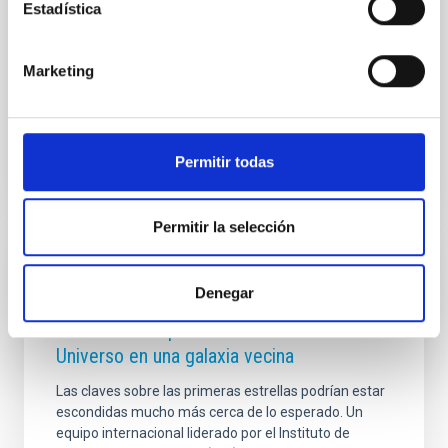
Estadística
y el Observatorio del Roque de los Muchachos (ORM)
en La Palma—, asegurando su conectividad ante
cualquier contingencia técnica o ambiental. El logro
Marketing
ha sido fruto de un trabajo conjunto con RedIRIS y la
Fecha de publicación
20/07/2026 - 17:25:53
Permitir todas
Permitir la selección
NOTA DE PRENSA
Denegar
El Gran Telescopio Canarias encuentra
rastros de las primeras estrellas del
Universo en una galaxia vecina
Las claves sobre las primeras estrellas podrían estar
escondidas mucho más cerca de lo esperado. Un
equipo internacional liderado por el Instituto de