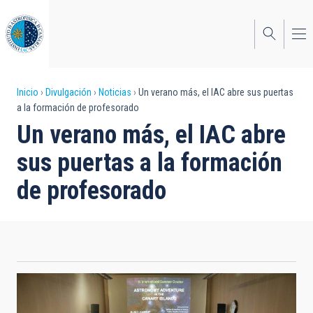
Pasar
al
contenido
principal
Sobrescribir
Inicio
Divulgación
Noticias
Un verano más, el IAC abre sus puertas
a la formación de profesorado
enlaces
Un verano más, el IAC abre
de
sus puertas a la formación
ayuda
de profesorado
a
la
navegación