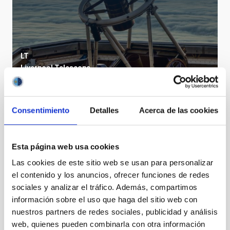
LT
Liverpool Telescope
Telescopio
Imagen
Espectrógrafo
Polarímetro
Nocturno
Ø 200.00 cm
Consentimiento
Detalles
Acerca de las cookies
TIPO DE NOTICIA
NOTA DE PRENSA
Esta página web usa cookies
ÁMBITO
Las cookies de este sitio web se usan para personalizar
OBSERVATORIOS DE CANARIAS
el contenido y los anuncios, ofrecer funciones de redes
sociales y analizar el tráfico. Además, compartimos
información sobre el uso que haga del sitio web con
nuestros partners de redes sociales, publicidad y análisis
web, quienes pueden combinarla con otra información