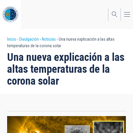
Pasar
al
contenido
principal
Sobrescribir
Inicio
Divulgación
Noticias
Una nueva explicación a las altas
temperaturas de la corona solar
enlaces
Una nueva explicación a las
de
altas temperaturas de la
ayuda
corona solar
a
la
navegación