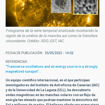
Fotograma de la serie temporal analizada mostrando la
región de la umbría de la mancha así como la fotosfera
circundante. Crédito: SDO, GST, IAC.
FECHA DE PUBLICACIÓN
25/05/2023 - 14:02
REFERENCIAS
“Transverse oscillations and an energy source in a strongly
magnetized sunspot”…
Un equipo científico internacional, en el que participan
investigadores del Instituto de Astrofísica de Canarias (IAC)
y de la Universidad de La Laguna (ULL), ha descubierto
ondas magnéticas en las manchas solares con un flujo de
energía tan elevado que podrían mantener la atmósfera del
Sol a millones de grados. El hallazgo añade una nueva pieza