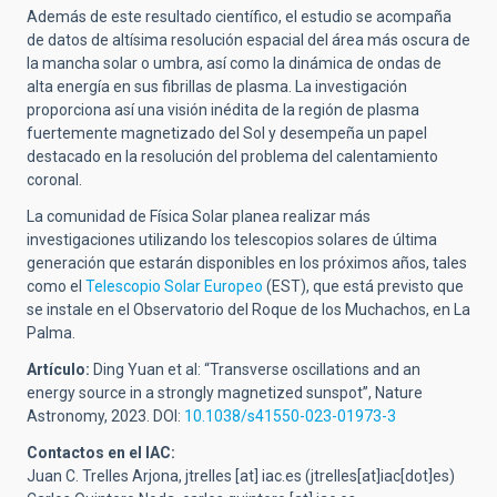
Además de este resultado científico, el estudio se acompaña
de datos de altísima resolución espacial del área más oscura de
la mancha solar o umbra, así como la dinámica de ondas de
alta energía en sus fibrillas de plasma. La investigación
proporciona así una visión inédita de la región de plasma
fuertemente magnetizado del Sol y desempeña un papel
destacado en la resolución del problema del calentamiento
coronal.
La comunidad de Física Solar planea realizar más
investigaciones utilizando los telescopios solares de última
generación que estarán disponibles en los próximos años, tales
como el
Telescopio Solar Europeo
(EST), que está previsto que
se instale en el Observatorio del Roque de los Muchachos, en La
Palma.
Artículo:
Ding Yuan et al:
“Transverse oscillations and an
energy source in a strongly magnetized sunspot”, Nature
Astronomy, 2023. DOI:
10.1038/s41550-023-01973-3
Contactos en el IAC:
Juan C. Trelles Arjona,
jtrelles
[at]
iac.es
(jtrelles[at]iac[dot]es)