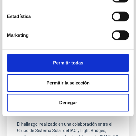
NOTA DE PRENSA
Estadística
Astrofísica
Medios de comunicación
Física Solar (FS)
Marketing
Filamentos solares
Permitir todas
Otras noticias relacionadas
Permitir la selección
NOTA DE PRENSA
El telescopio TTT del Observatorio del
Denegar
Teide detecta el primer "jet" periódico y
oscilante en un cometa interestelar
El hallazgo, realizado en una colaboración entre el
Grupo de Sistema Solar del IAC y Light Bridges,