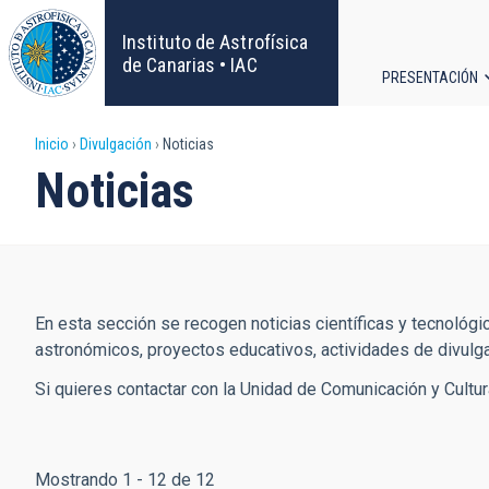
Pasar
al
Instituto de Astrofísica
contenido
de Canarias • IAC
PRESENTACIÓN
principal
Navega
Sobrescribir
Inicio
Divulgación
Noticias
principa
Noticias
enlaces
de
ayuda
En esta sección se recogen noticias científicas y tecnológ
a
astronómicos, proyectos educativos, actividades de divulgac
la
Si quieres contactar con la Unidad de Comunicación y Cultur
navegación
Mostrando 1 - 12 de 12