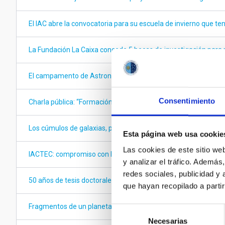
El IAC abre la convocatoria para su escuela de invierno que te
La Fundación La Caixa concede 5 becas de investigación para 
El campamento de Astronomía del MIT vuelve al Observatorio 
Consentimiento
Charla pública: “Formación y evolución de las grandes estructu
Los cúmulos de galaxias, protagonistas de la XXXII Escuela de 
Esta página web usa cookie
Las cookies de este sitio we
IACTEC: compromiso con la formación tecnológica
y analizar el tráfico. Ademá
redes sociales, publicidad y
50 años de tesis doctorales
que hayan recopilado a parti
Fragmentos de un planeta sobreviven a la destrucción de su es
Selección
Necesarias
de