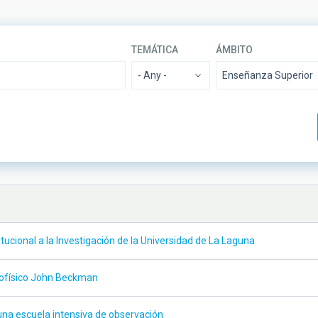
TEMÁTICA
ÁMBITO
- Any -
FECHA DE PUBLICACIÓN
ORDENAD
MIN
MAX
itucional a la Investigación de la Universidad de La Laguna
trofísico John Beckman
una escuela intensiva de observación