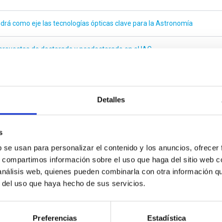
ndrá como eje las tecnologías ópticas clave para la Astronomía
proyectos de doctorado y posdoctorado en el IAC
del Teide
Detalles
ras de nuestro Universo: los cúmulos de galaxias”
Invierno del IAC
s
b se usan para personalizar el contenido y los anuncios, ofrecer
s, compartimos información sobre el uso que haga del sitio web 
 análisis web, quienes pueden combinarla con otra información q
r del uso que haya hecho de sus servicios.
trella
Preferencias
Estadística