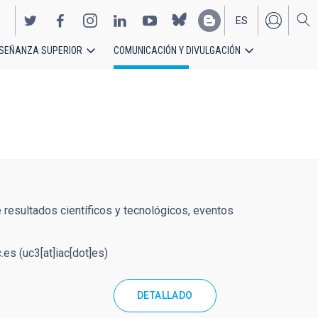
ES
SEÑANZA SUPERIOR
COMUNICACIÓN Y DIVULGACIÓN
EN
 resultados científicos y tecnológicos, eventos
c.es
(uc3[at]iac[dot]es)
DETALLADO