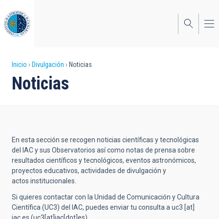
Pasar
al
contenido
principal
Sobrescribir
Inicio
Divulgación
Noticias
Noticias
enlaces
de
ayuda
a
En esta sección se recogen noticias científicas y tecnológicas
la
del IAC y sus Observatorios así como notas de prensa sobre
resultados científicos y tecnológicos, eventos astronómicos,
navegación
proyectos educativos, actividades de divulgación y
actos institucionales.
Si quieres contactar con la Unidad de Comunicación y Cultura
Científica (UC3) del IAC, puedes enviar tu consulta a
uc3
[at]
iac.es
(uc3[at]iac[dot]es)