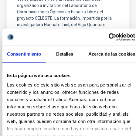
organizado a invitación del Laboratorio de
Comunicaciones Ópticas en Espacio Libre del
proyecto CELESTE. La formación, impartida por la
investigadora Hannah Thiel, del Vigo Quantum
Communication Center de la
Fecha de publicación
30/07/2026 - 15:01:01
Consentimiento
Detalles
Acerca de las cookies
Esta página web usa cookies
Las cookies de este sitio web se usan para personalizar el
Un grupo de internos del Centro
contenido y los anuncios, ofrecer funciones de redes
Penitenciario de Tenerife conoce in situ la
sociales y analizar el tráfico. Además, compartimos
labor del Observatorio del Teide
información sobre el uso que haga del sitio web con
nuestros partners de redes sociales, publicidad y análisis
Un grupo de internos del Centro Penitenciario de
web, quienes pueden combinarla con otra información que
Tenerife visitó ayer las instalaciones del Observatorio
les haya proporcionado o que hayan recopilado a partir del
del Teide, del Instituto de Astrofísica de Canarias una
uso que haya hecho de sus servicios.