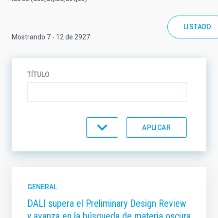
LISTADO
Mostrando 7 - 12 de 2927
TÍTULO
DESCRIPCIÓN
TIPO
GENERAL
DALI supera el Preliminary Design Review
y avanza en la búsqueda de materia oscura
TEMÁTICA