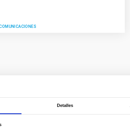
 COMUNICACIONES
S DIDÁCTICAS
Detalles
D DIDÁCTICA: Eclipses
Didáctica sobre eclipses editada en colaboración con la FECYT. E
s
os, en realidad muy diversos, provocados por las posiciones re