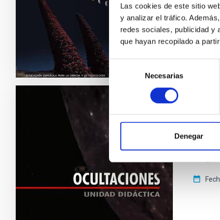
Las cookies de este sitio we
Fec
y analizar el tráfico. Ademá
redes sociales, publicidad y
que hayan recopilado a parti
Selección
Necesarias
de
consentimiento
UNIDADE
UNIDA
Denegar
Unidad D
cuerpo 
Fec