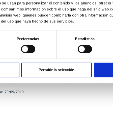
b se usan para personalizar el contenido y los anuncios, ofrecer
ha
23/09/2019
s, compartimos información sobre el uso que haga del sitio web 
 análisis web, quienes pueden combinarla con otra información q
r del uso que haya hecho de sus servicios.
Preferencias
Estadística
S DIDÁCTICAS
D DIDÁCTICA: Ocultaciones
Permitir la selección
idáctica sobre eclipses, realizada en colaboración con la FECYT.
celeste por otro visto desde la Tierra. Dependiendo del tipo de
ha
23/09/2019