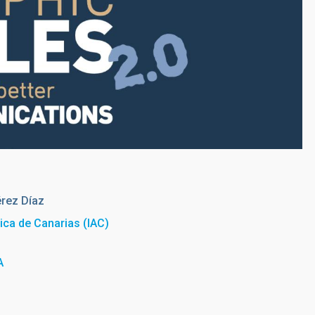
rez Díaz
sica de Canarias (IAC)
A