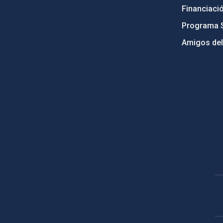
Financiaci
Programa 
Amigos del
PostFooter > Newsletter link