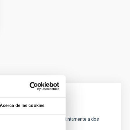
Acerca de las cookies
l término eclipse se aplica indistintamente a dos
lativas