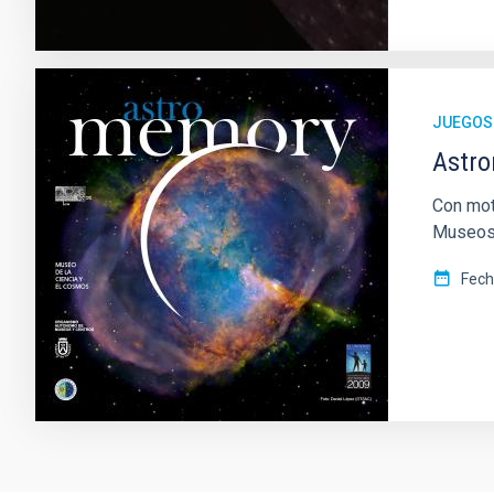
JUEGOS
Astr
Con mot
Museos 
Fec