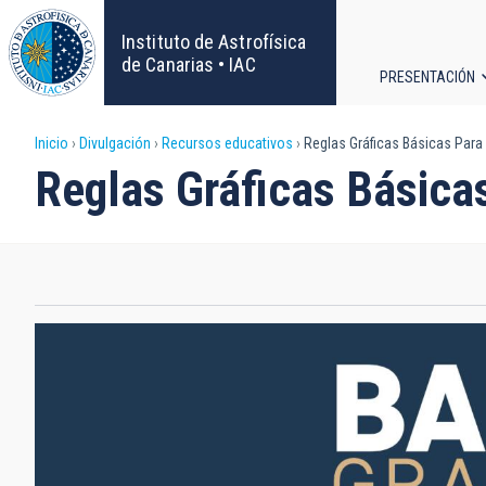
Pasar
al
Instituto de Astrofísica
contenido
de Canarias • IAC
PRESENTACIÓN
principal
Navega
Sobrescribir
Inicio
Divulgación
Recursos educativos
Reglas Gráficas Básicas Par
principa
Reglas Gráficas Básic
enlaces
de
ayuda
a
la
navegación