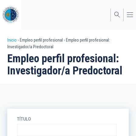
Pasar
al
contenido
principal
Sobrescribir
Inicio
Empleo perfil profesional
Empleo perfil profesional:
Investigador/a Predoctoral
enlaces
Empleo perfil profesional:
de
Investigador/a Predoctoral
ayuda
a
la
navegación
TÍTULO