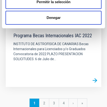
Permitir la selección
Denegar
EMPLEO
Programa Becas Internacionales IAC 2022
INSTITUTO DE ASTROFISICA DE CANARIAS Becas
Internacionales para Licenciados y/o Graduados
Convocatoria de 2022 PLAZO PRESENTACION
SOLICITUDES: 6 de Julio de...
Paginación
Página
1
Página
2
Página
3
Página
4
Siguiente
›
última
»
actual
página
página