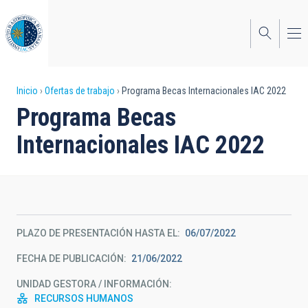
Pasar
al
contenido
principal
Sobrescribir
Inicio
Ofertas de trabajo
Programa Becas Internacionales IAC 2022
Programa Becas
enlaces
Internacionales IAC 2022
de
ayuda
a
la
PLAZO DE PRESENTACIÓN HASTA EL
06/07/2022
navegación
FECHA DE PUBLICACIÓN
21/06/2022
UNIDAD GESTORA / INFORMACIÓN
RECURSOS HUMANOS