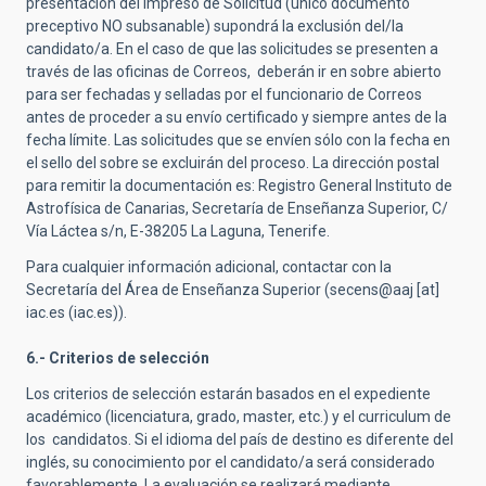
presentación del Impreso de Solicitud (único documento
preceptivo NO subsanable) supondrá la exclusión del/la
candidato/a. En el caso de que las solicitudes se presenten a
través de las oficinas de Correos, deberán ir en sobre abierto
para ser fechadas y selladas por el funcionario de Correos
antes de proceder a su envío certificado y siempre antes de la
fecha límite. Las solicitudes que se envíen sólo con la fecha en
el sello del sobre se excluirán del proceso. La dirección postal
para remitir la documentación es: Registro General Instituto de
Astrofísica de Canarias, Secretaría de Enseñanza Superior, C/
Vía Láctea s/n, E-38205 La Laguna, Tenerife.
Para cualquier información adicional, contactar con la
Secretaría del Área de Enseñanza Superior (secens@
aaj
[at]
iac.es
(
iac.es
)
).
6.- Criterios de selección
Los criterios de selección estarán basados en el expediente
académico (licenciatura, grado, master, etc.) y el curriculum de
los candidatos. Si el idioma del país de destino es diferente del
inglés, su conocimiento por el candidato/a será considerado
favorablemente. La evaluación se realizará mediante