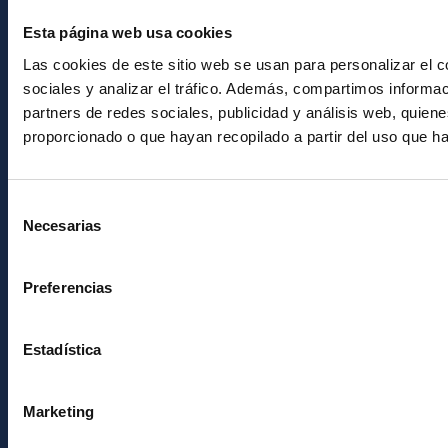
OTROS ENLACES
Esta página web usa cookies
Las cookies de este sitio web se usan para personalizar el c
Empleo
sociales y analizar el tráfico. Además, compartimos informac
Licitaciones
partners de redes sociales, publicidad y análisis web, quie
Imagen institucional
proporcionado o que hayan recopilado a partir del uso que h
RSS
Sede electrónica
Selección
Necesarias
de
Canal ético
consentimiento
Condolencias Francisco Sánchez
Preferencias
PostFooter > Newsletter link
Estadística
Únete a nuestra
Marketing
Newsletter