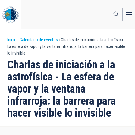
Pasar
al
contenido
principal
Sobrescribir
Inicio
Calendario de eventos
Charlas de iniciación a la astrofísica -
La esfera de vapor y la ventana infrarroja: la barrera para hacer visible
enlaces
lo invisible
de
Charlas de iniciación a la
ayuda
astrofísica - La esfera de
a
vapor y la ventana
la
infrarroja: la barrera para
navegación
hacer visible lo invisible