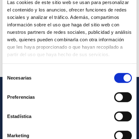
Las cookies de este sitio web se usan para personalizar
el contenido y los anuncios, ofrecer funciones de redes
sociales y analizar el tráfico. Además, compartimos
información sobre el uso que haga del sitio web con
nuestros partners de redes sociales, publicidad y análisis
web, quienes pueden combinarla con otra información
que les haya proporcionado o que hayan recopilado a
partir del uso que haya hecho de sus servicios.
Selección
Necesarias
de
consentimiento
INFORMACIÓN GENERAL
Preferencias
Contacto
Estadística
Cómo llegar al IAC
Directorio de personal
Marketing