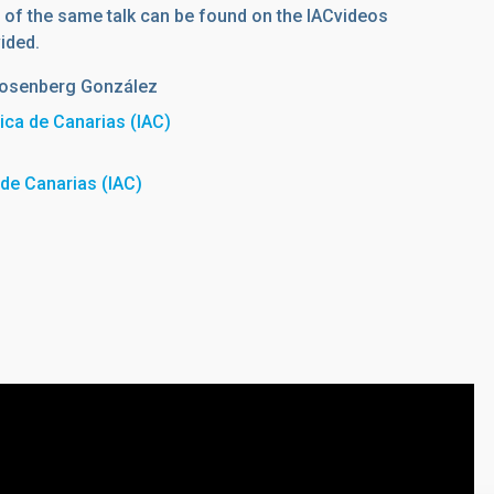
n of the same talk can be found on the IACvideos
vided.
osenberg González
sica de Canarias (IAC)
a de Canarias (IAC)