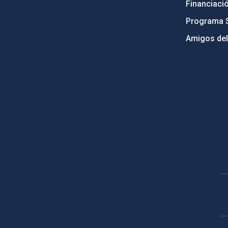
Financiaci
Programa 
Amigos del
PostFooter > Newsletter link