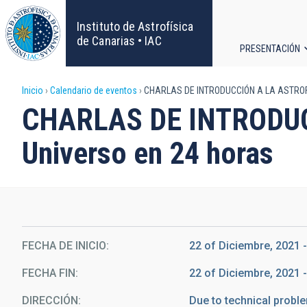
Pasar
al
Instituto de Astrofísica
contenido
de Canarias • IAC
PRESENTACIÓN
principal
Navega
Sobrescribir
Inicio
Calendario de eventos
CHARLAS DE INTRODUCCIÓN A LA ASTROFÍSI
principa
CHARLAS DE INTRODUCC
enlaces
Universo en 24 horas
de
ayuda
a
la
FECHA DE INICIO
22 of Diciembre, 2021 -
FECHA FIN
22 of Diciembre, 2021 -
navegación
DIRECCIÓN
Due to technical proble