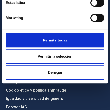
Estadística
INFORMACIÓN GENERAL
Contacto
Marketing
Cómo llegar al IAC
Directorio de personal
Permitir todas
Biblioteca
Registro general
Permitir la selección
INFORMACIÓN INSTITUCIONAL
Denegar
Legislación
Transparencia
Código ético y política antifraude
Igualdad y diversidad de género
Forever IAC