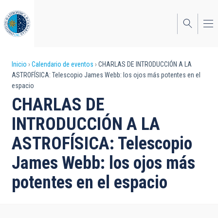
Pasar
al
contenido
principal
Sobrescribir
Inicio
Calendario de eventos
CHARLAS DE INTRODUCCIÓN A LA
ASTROFÍSICA: Telescopio James Webb: los ojos más potentes en el
enlaces
espacio
de
CHARLAS DE
ayuda
INTRODUCCIÓN A LA
a
ASTROFÍSICA: Telescopio
la
James Webb: los ojos más
navegación
potentes en el espacio