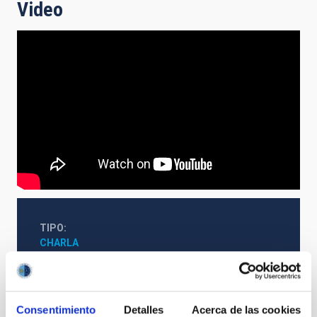
Video
TIPO
CHARLA
Amigos del IAC
Consentimiento
Detalles
Acerca de las cookies