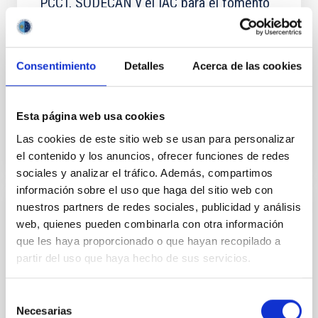
PCCT, SODECAN y el IAC para el fomento
del emprendimiento TIC
El objetivo es la colaboración para impulsar
actuaciones dentro de los siguientes ejes: Promover
Consentimiento
Detalles
Acerca de las cookies
la creación y consolidación de empresas innovadoras
de base...
Esta página web usa cookies
Las cookies de este sitio web se usan para personalizar
el contenido y los anuncios, ofrecer funciones de redes
sociales y analizar el tráfico. Además, compartimos
información sobre el uso que haga del sitio web con
nuestros partners de redes sociales, publicidad y análisis
CONVENIO
web, quienes pueden combinarla con otra información
Acuerdo marco entre el IAC y
que les haya proporcionado o que hayan recopilado a
DOBONTECH para el desarrollo de
partir del uso que haya hecho de sus servicios.
colaboraciones entre ambas entidades
Selección
El objeto de este Acuerdo es crear un marco dentro
Necesarias
de