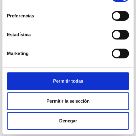
del cual se concluyan convenios específicos de
consentimiento
colaboración entre IAC y DOBONTECH, con el fin de
posibilitar...
Preferencias
Estadística
Marketing
CONVENIO
Adenda para la adhesión al Acuerdo de
Permitir todas
Actuaciones en Políticas de Igualdad de
género del Marco Estratégico "Tenerife
Violeta"
Permitir la selección
El convenio busca implementar el Marco Estratégico
Tenerife Violeta (METV), un plan de acción para
Denegar
promover la igualdad de género en Tenerife. Este
marco...