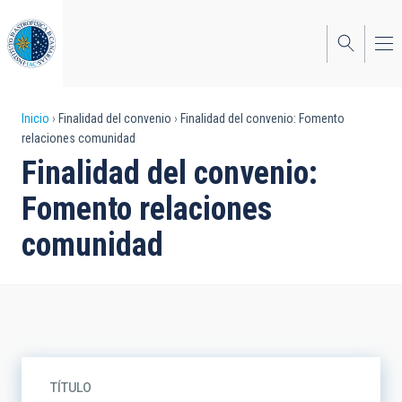
Pasar
al
contenido
principal
Sobrescribir
Inicio
Finalidad del convenio
Finalidad del convenio: Fomento
relaciones comunidad
enlaces
Finalidad del convenio:
de
Fomento relaciones
ayuda
comunidad
a
la
navegación
TÍTULO