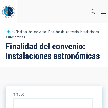
Pasar
al
contenido
principal
Sobrescribir
Inicio
Finalidad del convenio
Finalidad del convenio: Instalaciones
astronómicas
enlaces
Finalidad del convenio:
de
Instalaciones astronómicas
ayuda
a
la
navegación
TÍTULO