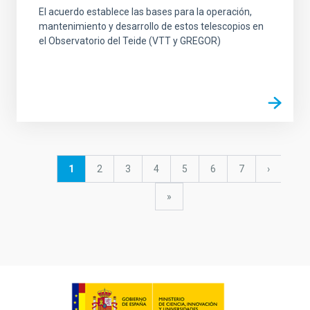
El acuerdo establece las bases para la operación,
mantenimiento y desarrollo de estos telescopios en
el Observatorio del Teide (VTT y GREGOR)
Paginación
Página
1
Página
2
Página
3
Página
4
Página
5
Página
6
Página
7
Siguiente
›
actual
página
última
»
página