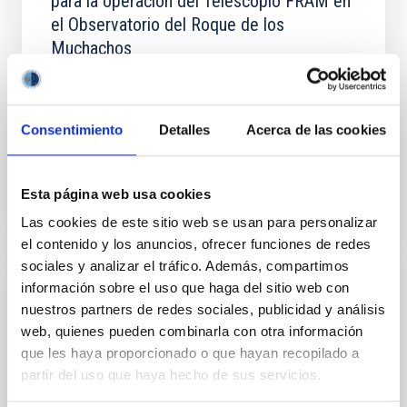
para la operación del Telescopio FRAM en
el Observatorio del Roque de los
Muchachos
Construir y operar en el ORM de La Palma, Islas
Canarias, el telescopio FRAM a fin de realizar
observaciones astroclimáticas y calibraciones
Consentimiento
Detalles
Acerca de las cookies
atmosféricas del...
Esta página web usa cookies
Las cookies de este sitio web se usan para personalizar
el contenido y los anuncios, ofrecer funciones de redes
sociales y analizar el tráfico. Además, compartimos
información sobre el uso que haga del sitio web con
CONVENIO
nuestros partners de redes sociales, publicidad y análisis
Acuerdo entre el Institute for Cosmic Ray
web, quienes pueden combinarla con otra información
Research de la Universidad de Tokyo y el
que les haya proporcionado o que hayan recopilado a
Instituto de Astrofísica de Canarias para la
partir del uso que haya hecho de sus servicios.
Instalación y Operación de cuatro