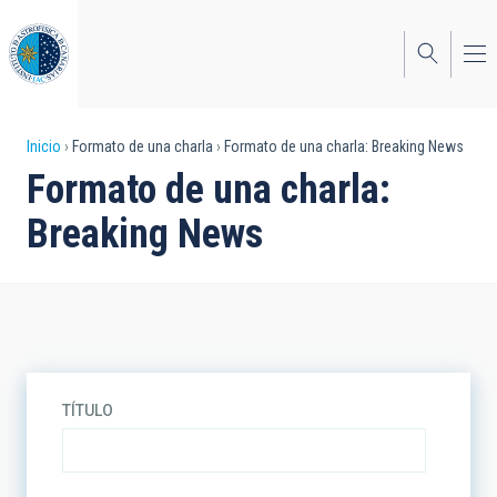
Pasar
al
contenido
principal
Sobrescribir
Inicio
Formato de una charla
Formato de una charla: Breaking News
Formato de una charla:
enlaces
Breaking News
de
ayuda
a
la
navegación
TÍTULO