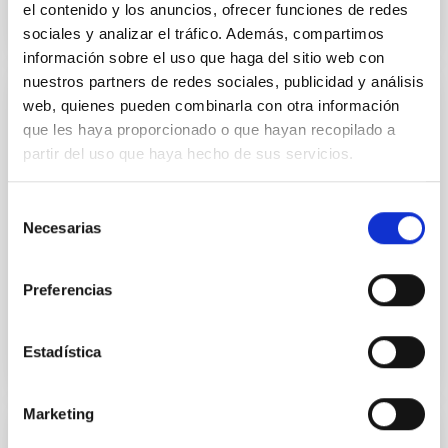
el contenido y los anuncios, ofrecer funciones de redes
sociales y analizar el tráfico. Además, compartimos
información sobre el uso que haga del sitio web con
nuestros partners de redes sociales, publicidad y análisis
web, quienes pueden combinarla con otra información
CHARLA
que les haya proporcionado o que hayan recopilado a
Accretion and outflows in black-hole
partir del uso que haya hecho de sus servicios.
binaries: The extreme case of V404 Cyg
Selección
X-ray observations performed during the last few
Necesarias
decades have provided a rich data base on accreting
de
black holes and neutron stars in X-ray binaries. A
consentimiento
strong...
Preferencias
Estadística
Marketing