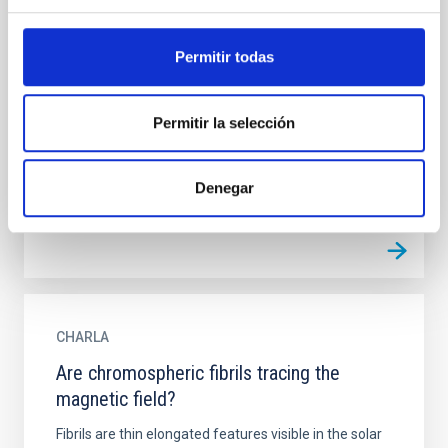
CHARLA
An ionised bubble before the epoch of re-
Permitir todas
ionisation
Re-ionisation followed the dark ages when enough
stars and galaxies had been formed that their
Permitir la selección
ionising output was sufficient for the task. Population
III stars...
Denegar
CHARLA
Are chromospheric fibrils tracing the
magnetic field?
Fibrils are thin elongated features visible in the solar