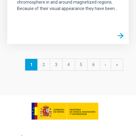
chromosphere in and around magnetized regions.
Because of their visual appearance they have been...
Paginación
Página
1
Página
2
Página
3
Página
4
Página
5
Página
6
Siguiente
›
última
»
actual
página
página