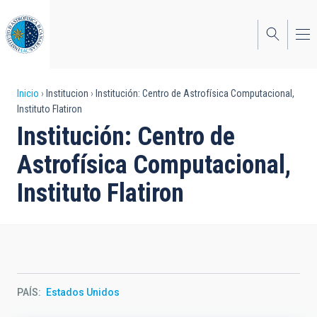
Pasar
al
contenido
principal
Sobrescribir
Inicio
Institucion
Institución: Centro de Astrofísica Computacional,
Instituto Flatiron
enlaces
Institución: Centro de
de
Astrofísica Computacional,
ayuda
Instituto Flatiron
a
la
navegación
PAÍS
Estados Unidos