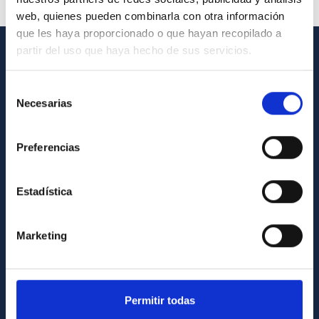
web, quienes pueden combinarla con otra información
que les haya proporcionado o que hayan recopilado a
partir del uso que haya hecho de sus servicios.
INFORMACIÓN GENERAL
Selección
Contacto
Necesarias
de
Cómo llegar al IAC
consentimiento
Directorio de personal
Preferencias
Biblioteca
Estadística
Registro general
INFORMACIÓN INSTITUCIONAL
Marketing
Legislación
Transparencia
Permitir todas
Código ético y política antifraude