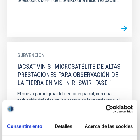
telescopios MHFT de LiteBIRD, una misión espacial...
SUBVENCIÓN
IACSAT-VINIS- MICROSATÉLITE DE ALTAS
PRESTACIONES PARA OBSERVACIÓN DE
LA TIERRA EN VIS -NIR- SWIR -FASE 1
El nuevo paradigma del sector espacial, con una
reducción drástica en los costes de lanzamiento y el
auge de los satélites de pequeño tamaño, demanda
más que...
Consentimiento
Detalles
Acerca de las cookies