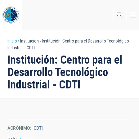
Pasar
al
contenido
principal
Sobrescribir
Inicio
Institucion
Institución: Centro para el Desarrollo Tecnológico
Industrial - CDTI
enlaces
Institución: Centro para el
de
Desarrollo Tecnológico
ayuda
Industrial - CDTI
a
la
navegación
ACRÓNIMO
CDTI