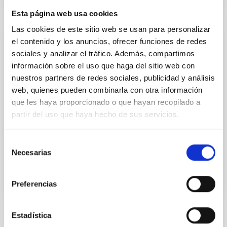
Esta página web usa cookies
Las cookies de este sitio web se usan para personalizar
el contenido y los anuncios, ofrecer funciones de redes
CONVENIO
sociales y analizar el tráfico. Además, compartimos
Protocolo General de Actuación para la
información sobre el uso que haga del sitio web con
gestión y coordinación de la Red de
nuestros partners de redes sociales, publicidad y análisis
Infraestructuras de Astronomía
web, quienes pueden combinarla con otra información
que les haya proporcionado o que hayan recopilado a
Tiene por objeto la coordinación de las actividades de
partir del uso que haya hecho de sus servicios.
las instituciones firmantes en materia de
infraestructuras astronómicas terrestres y de
espacio al...
Selección
Necesarias
de
consentimiento
Preferencias
Estadística