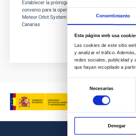
Establecer la prórroga y modificación del
convenio para la operación del Automatic
Consentimiento
Meteor Orbit System en los Observatorios de
Canarias
Esta página web usa cookie
Las cookies de este sitio we
y analizar el tráfico. Ademá
redes sociales, publicidad y
que hayan recopilado a parti
Selección
Necesarias
de
consentimiento
Denegar