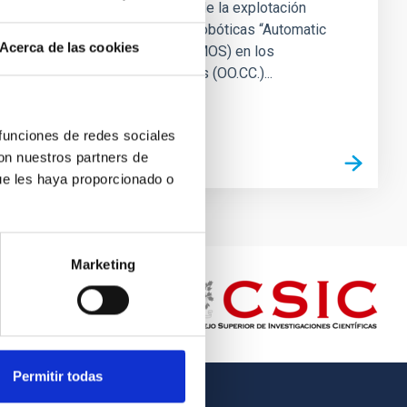
Autorizar la continuación de la explotación
conjunta de las cámaras robóticas “Automatic
Acerca de las cookies
Meteor Orbit System” (AMOS) en los
Observatorios de Canarias (OO.CC.)...
 funciones de redes sociales
con nuestros partners de
ue les haya proporcionado o
Marketing
Permitir todas