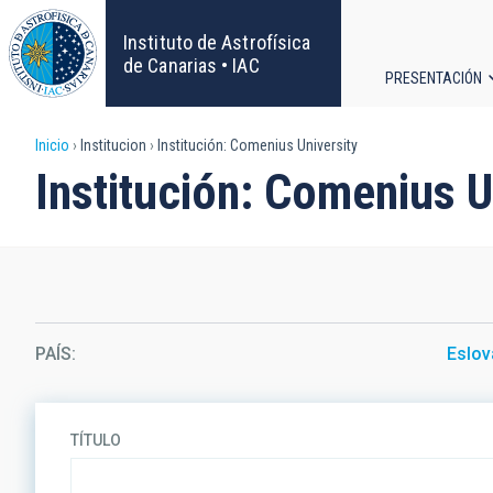
Pasar
al
Instituto de Astrofísica
contenido
de Canarias • IAC
PRESENTACIÓN
principal
Navega
Sobrescribir
Inicio
Institucion
Institución: Comenius University
principa
Institución: Comenius U
enlaces
de
ayuda
a
PAÍS
Eslov
la
navegación
TÍTULO