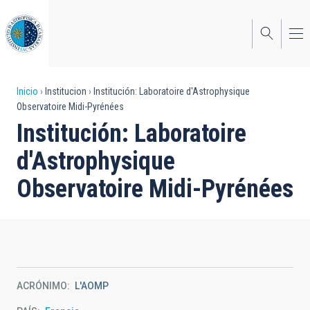
Pasar
al
contenido
principal
Sobrescribir
Inicio
Institucion
Institución: Laboratoire d'Astrophysique
Observatoire Midi-Pyrénées
enlaces
Institución: Laboratoire
de
d'Astrophysique
ayuda
Observatoire Midi-Pyrénées
a
la
navegación
ACRÓNIMO
L'AOMP