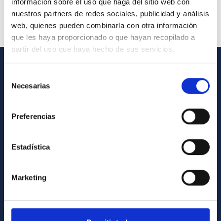
información sobre el uso que haga del sitio web con
nuestros partners de redes sociales, publicidad y análisis
web, quienes pueden combinarla con otra información
que les haya proporcionado o que hayan recopilado a
partir del uso que haya hecho de sus servicios.
Selección
INFORMACIÓN GENERAL
Necesarias
de
Contacto
consentimiento
Cómo llegar al IAC
Preferencias
Directorio de personal
Biblioteca
Estadística
Registro general
Marketing
INFORMACIÓN INSTITUCIONAL
Legislación