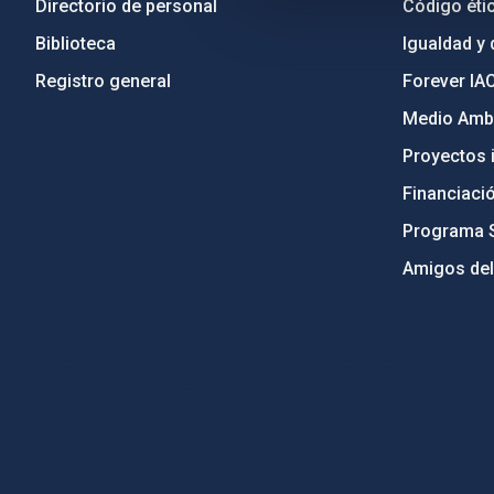
Directorio de personal
Código étic
Biblioteca
Igualdad y 
Registro general
Forever IA
Medio Ambi
Proyectos i
Financiaci
Programa 
Amigos del
PostFooter > Newsletter link