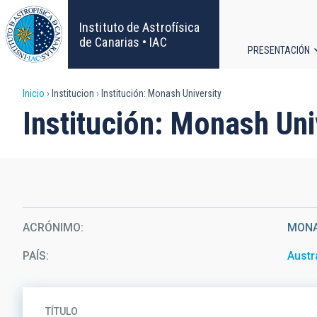
Pasar
al
Instituto de Astrofísica
contenido
de Canarias • IAC
PRESENTACIÓN
principal
Navega
Sobrescribir
Inicio
Institucion
Institución: Monash University
principa
Institución: Monash Uni
enlaces
de
ayuda
a
ACRÓNIMO
MON
la
PAÍS
Austr
navegación
TÍTULO