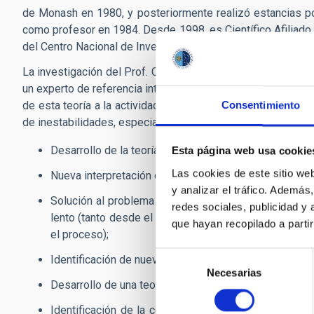
de Monash en 1980, y posteriormente realizó estancias p
como profesor en 1984. Desde 1998, es Científico Afiliado 
del Centro Nacional de Investigación Atmosférica (NCAR) en
La investigación del Prof. Cally se centra principalmente e
un experto de referencia internacional en la teoría de con
de esta teoría a la actividad solar. Ha realizado contribu
Consentimiento
de inestabilidades, especialmente en relación con el Sol. 
Desarrollo de la teoría definitiva de ondas “leaky” en
Esta página web usa cookie
Las cookies de este sitio we
Nueva interpretación del proceso de “MHD phase mix
y analizar el tráfico. Ademá
Solución al problema de absorción de modos p en m
redes sociales, publicidad y
lento (tanto desde el punto de vista analítico como 
que hayan recopilado a parti
el proceso);
Selección
Identificación de nuevas inestabilidades en campos ma
Necesarias
de
Desarrollo de una teoría de rayos generalizada que m
consentimiento
Identificación de la conversión de modo rápido a 