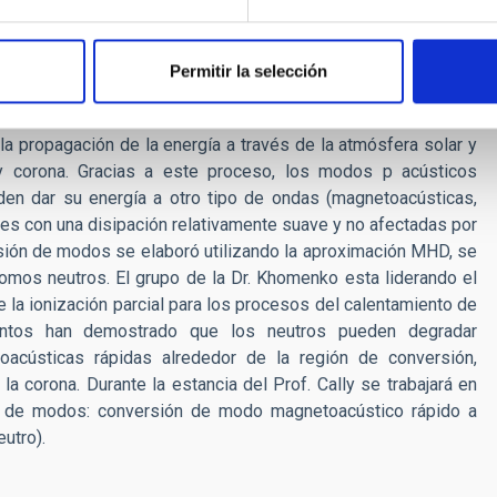
 local.
C), el Prof. Cally colaborará con el grupo de la Dr. E. Khomenko
Permitir la selección
objetivo global de este proyecto colaborativo es obtener
diante ondas magnetohidrodinámicas (MHD). La conversión de
 propagación de la energía a través de la atmósfera solar y
y corona. Gracias a este proceso, los modos p acústicos
den dar su energía a otro tipo de ondas (magnetoacústicas,
res con una disipación relativamente suave y no afectadas por
versión de modos se elaboró utilizando la aproximación MHD, se
omos neutros. El grupo de la Dr. Khomenko esta liderando el
de la ionización parcial para los procesos del calentamiento de
njuntos han demostrado que los neutros pueden degradar
oacústicas rápidas alrededor de la región de conversión,
la corona. Durante la estancia del Prof. Cally se trabajará en
ón de modos: conversión de modo magnetoacústico rápido a
utro).