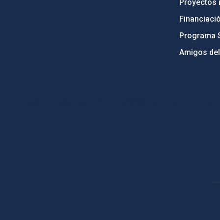
Proyectos i
Financiaci
Programa 
Amigos del
PostFooter > Newsletter link