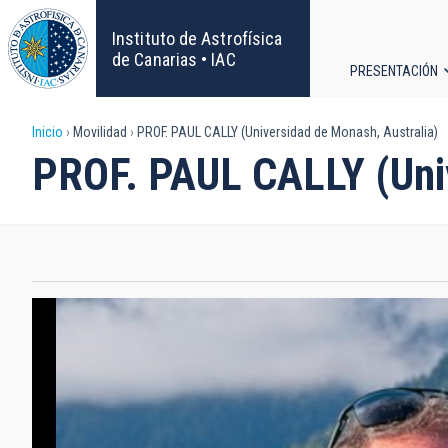
Pasar
al
Instituto de Astrofísica
contenido
de Canarias • IAC
PRESENTACIÓN
principal
Navega
Sobrescribir
Inicio
Movilidad
PROF. PAUL CALLY (Universidad de Monash, Australia)
principa
PROF. PAUL CALLY (Univ
enlaces
de
ayuda
a
la
navegación