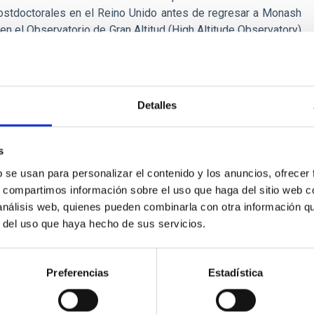
ostdoctorales en el Reino Unido antes de regresar a Monash
en el Observatorio de Gran Altitud (High Altitude Observatory)
 Boulder, Colorado (EE. UU.).
n el estudio de ondas e inestabilidades en el plasma solar. Es
versión de modos magnetohidrodinámicos (MHD) y la aplicación
ciones fundamentales en el campo de las ondas MHD y la teoría
Detalles
Entre sus logros más destacados se encuentran:
 tubos magnéticos ("leaky tube waves");
s
b se usan para personalizar el contenido y los anuncios, ofrecer
ing” como una cascada en el espacio de números de onda;
s, compartimos información sobre el uso que haga del sitio web 
anchas solares en términos de conversión de modo rápido a
 análisis web, quienes pueden combinarla con otra información q
mediante las primeras simulaciones numéricas que confirmaron
r del uso que haya hecho de sus servicios.
gnéticos toroidales en la tacoclina;
Preferencias
Estadística
odela cuantitativamente la conversión de modos;
modo de Alfvén como un proceso relevante para las ondas en