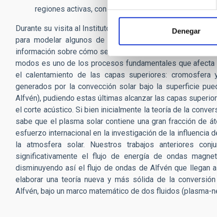
regiones activas, con implicaciones para la sismología
Durante su visita al Instituto de Astrofísica de Canarias (IA
Denegar
para modelar algunos de los procesos mencionados. El 
información sobre cómo se calienta la atmósfera solar me
modos es uno de los procesos fundamentales que afecta la
el calentamiento de las capas superiores: cromosfera 
generados por la convección solar bajo la superficie pue
Alfvén), pudiendo estas últimas alcanzar las capas superio
el corte acústico. Si bien inicialmente la teoría de la con
sabe que el plasma solar contiene una gran fracción de át
esfuerzo internacional en la investigación de la influencia 
la atmosfera solar. Nuestros trabajos anteriores co
significativamente el flujo de energía de ondas magnet
disminuyendo así el flujo de ondas de Alfvén que llegan a 
elaborar una teoría nueva y más sólida de la conversi
Alfvén, bajo un marco matemático de dos fluidos (plasma-ne